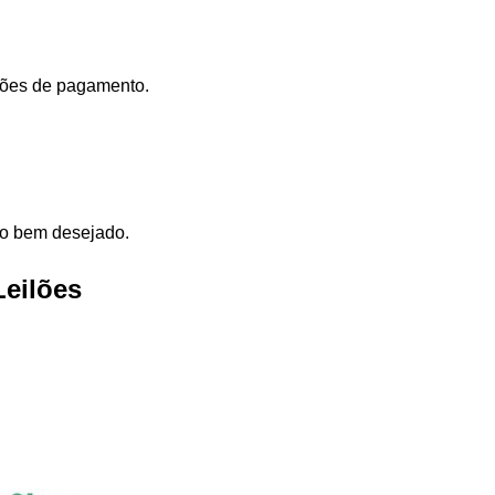
dições de pagamento.
elo bem desejado.
Leilões