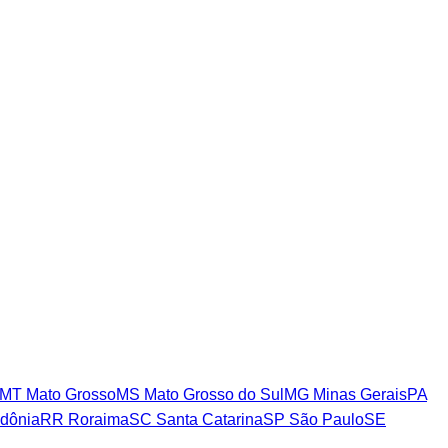
MT
Mato Grosso
MS
Mato Grosso do Sul
MG
Minas Gerais
PA
dônia
RR
Roraima
SC
Santa Catarina
SP
São Paulo
SE