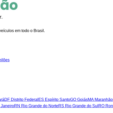
eículos em todo o Brasil.
eilões
rá
DF
Distrito Federal
ES
Espírito Santo
GO
Goiás
MA
Maranhão
 Janeiro
RN
Rio Grande do Norte
RS
Rio Grande do Sul
RO
Ron