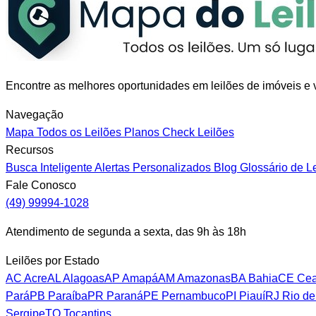
Encontre as melhores oportunidades em leilões de imóveis e v
Navegação
Mapa
Todos os Leilões
Planos
Check Leilões
Recursos
Busca Inteligente
Alertas Personalizados
Blog
Glossário de L
Fale Conosco
(49) 99994-1028
Atendimento de segunda a sexta, das 9h às 18h
Leilões por Estado
AC
Acre
AL
Alagoas
AP
Amapá
AM
Amazonas
BA
Bahia
CE
Cea
Pará
PB
Paraíba
PR
Paraná
PE
Pernambuco
PI
Piauí
RJ
Rio de
Sergipe
TO
Tocantins