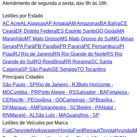
Atendimento de segunda a sexta, das 9h às 18h
Leilões por Estado
AC
Acre
AL
Alagoas
AP
Amapá
AM
Amazonas
BA
Bahia
CE
Ceará
DF
Distrito Federal
ES
Espírito Santo
GO
Goiás
MA
Maranhão
MT
Mato Grosso
MS
Mato Grosso do Sul
MG
Minas
Gerais
PA
Pará
PB
Paraíba
PR
Paraná
PE
Pernambuco
PI
Piauí
RJ
Rio de Janeiro
RN
Rio Grande do Norte
RS
Rio
Grande do Sul
RO
Rondônia
RR
Roraima
SC
Santa
Catarina
SP
São Paulo
SE
Sergipe
TO
Tocantins
Principais Cidades
São Paulo - SP
Rio de Janeiro - RJ
Belo Horizonte -
MG
Curitiba - PR
Porto Alegre - RS
Salvador - BA
Fortaleza -
CE
Recife - PE
Goiânia - GO
Campinas - SP
Brasília -
DF
Manaus - AM
Florianópolis - SC
Belém - PA
Natal -
RN
Maceió - AL
São Luís - MA
Guarulhos - SP
Leilões de Veículos por Marca
Fiat
Chevrolet
Volkswagen
Honda
Ford
Renault
Toyota
Hyundai
M