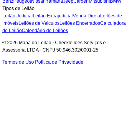
Benz
Peugeot
Nissan
Yamaha
Jeep
Citroën
Mitsubishi
BMW
Tipos de Leilão
Leilão Judicial
Leilão Extrajudicial
Venda Direta
Leilões de
Imóveis
Leilões de Veículos
Leilões Encerrados
Calculadora
de Leilão
Calendário de Leilões
© 2026 Mapa do Leilão · Checkleilões Serviços e
Assessoria LTDA · CNPJ 50.946.302/0001-25
Termos de Uso
Política de Privacidade