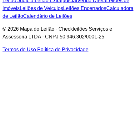
Leilão Judicial
Leilão Extrajudicial
Venda Direta
Leilões de
Imóveis
Leilões de Veículos
Leilões Encerrados
Calculadora
de Leilão
Calendário de Leilões
© 2026 Mapa do Leilão · Checkleilões Serviços e
Assessoria LTDA · CNPJ 50.946.302/0001-25
Termos de Uso
Política de Privacidade