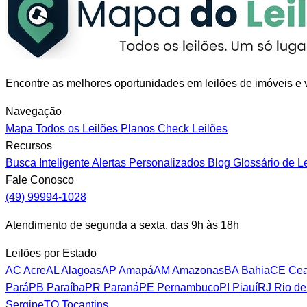
Encontre as melhores oportunidades em leilões de imóveis e v
Navegação
Mapa
Todos os Leilões
Planos
Check Leilões
Recursos
Busca Inteligente
Alertas Personalizados
Blog
Glossário de L
Fale Conosco
(49) 99994-1028
Atendimento de segunda a sexta, das 9h às 18h
Leilões por Estado
AC
Acre
AL
Alagoas
AP
Amapá
AM
Amazonas
BA
Bahia
CE
Cea
Pará
PB
Paraíba
PR
Paraná
PE
Pernambuco
PI
Piauí
RJ
Rio de
Sergipe
TO
Tocantins