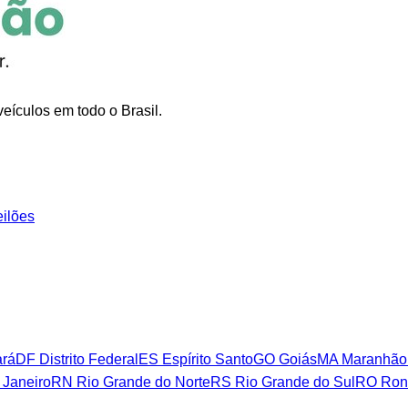
eículos em todo o Brasil.
eilões
rá
DF
Distrito Federal
ES
Espírito Santo
GO
Goiás
MA
Maranhão
 Janeiro
RN
Rio Grande do Norte
RS
Rio Grande do Sul
RO
Ron