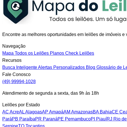
Encontre as melhores oportunidades em leilões de imóveis e v
Navegação
Mapa
Todos os Leilões
Planos
Check Leilões
Recursos
Busca Inteligente
Alertas Personalizados
Blog
Glossário de L
Fale Conosco
(49) 99994-1028
Atendimento de segunda a sexta, das 9h às 18h
Leilões por Estado
AC
Acre
AL
Alagoas
AP
Amapá
AM
Amazonas
BA
Bahia
CE
Cea
Pará
PB
Paraíba
PR
Paraná
PE
Pernambuco
PI
Piauí
RJ
Rio de
Sergipe
TO
Tocantins