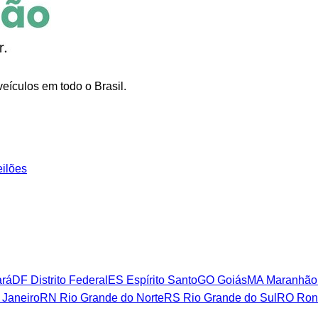
eículos em todo o Brasil.
eilões
rá
DF
Distrito Federal
ES
Espírito Santo
GO
Goiás
MA
Maranhão
 Janeiro
RN
Rio Grande do Norte
RS
Rio Grande do Sul
RO
Ron