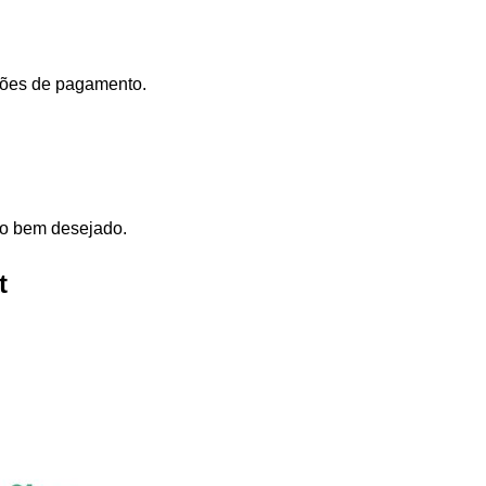
dições de pagamento.
elo bem desejado.
t