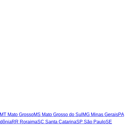
MT
Mato Grosso
MS
Mato Grosso do Sul
MG
Minas Gerais
PA
dônia
RR
Roraima
SC
Santa Catarina
SP
São Paulo
SE