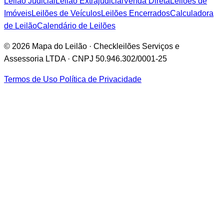
Leilão Judicial
Leilão Extrajudicial
Venda Direta
Leilões de
Imóveis
Leilões de Veículos
Leilões Encerrados
Calculadora
de Leilão
Calendário de Leilões
© 2026 Mapa do Leilão · Checkleilões Serviços e
Assessoria LTDA · CNPJ 50.946.302/0001-25
Termos de Uso
Política de Privacidade