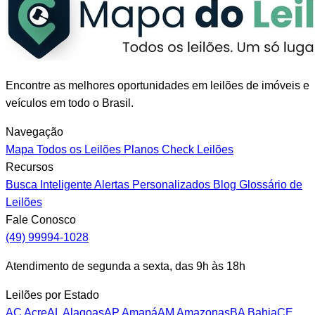
Encontre as melhores oportunidades em leilões de imóveis e
veículos em todo o Brasil.
Navegação
Mapa
Todos os Leilões
Planos
Check Leilões
Recursos
Busca Inteligente
Alertas Personalizados
Blog
Glossário de
Leilões
Fale Conosco
(49) 99994-1028
Atendimento de segunda a sexta, das 9h às 18h
Leilões por Estado
AC
Acre
AL
Alagoas
AP
Amapá
AM
Amazonas
BA
Bahia
CE