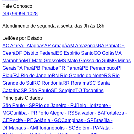
Fale Conosco
(49) 99994-1028
Atendimento de segunda a sexta, das 9h às 18h
Leilões por Estado
AC
Acre
AL
Alagoas
AP
Amapá
AM
Amazonas
BA
Bahia
CE
Ceará
DF
Distrito Federal
ES
Espírito Santo
GO
Goiás
MA
Maranhão
MT
Mato Grosso
MS
Mato Grosso do Sul
MG
Minas
Gerais
PA
Pará
PB
Paraíba
PR
Paraná
PE
Pernambuco
PI
Piauí
RJ
Rio de Janeiro
RN
Rio Grande do Norte
RS
Rio
Grande do Sul
RO
Rondônia
RR
Roraima
SC
Santa
Catarina
SP
São Paulo
SE
Sergipe
TO
Tocantins
Principais Cidades
São Paulo - SP
Rio de Janeiro - RJ
Belo Horizonte -
MG
Curitiba - PR
Porto Alegre - RS
Salvador - BA
Fortaleza -
CE
Recife - PE
Goiânia - GO
Campinas - SP
Brasília -
DF
Manaus - AM
Florianópolis - SC
Belém - PA
Natal -