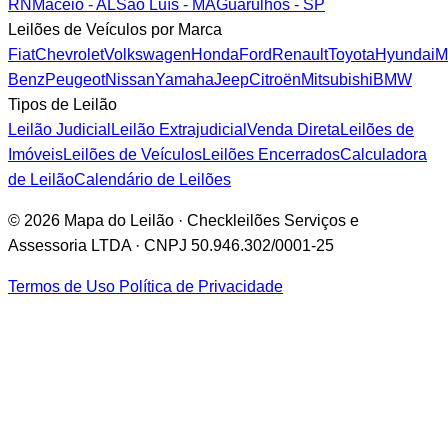
RN
Maceió - AL
São Luís - MA
Guarulhos - SP
Leilões de Veículos por Marca
Fiat
Chevrolet
Volkswagen
Honda
Ford
Renault
Toyota
Hyundai
M
Benz
Peugeot
Nissan
Yamaha
Jeep
Citroën
Mitsubishi
BMW
Tipos de Leilão
Leilão Judicial
Leilão Extrajudicial
Venda Direta
Leilões de
Imóveis
Leilões de Veículos
Leilões Encerrados
Calculadora
de Leilão
Calendário de Leilões
© 2026 Mapa do Leilão · Checkleilões Serviços e
Assessoria LTDA · CNPJ 50.946.302/0001-25
Termos de Uso
Política de Privacidade