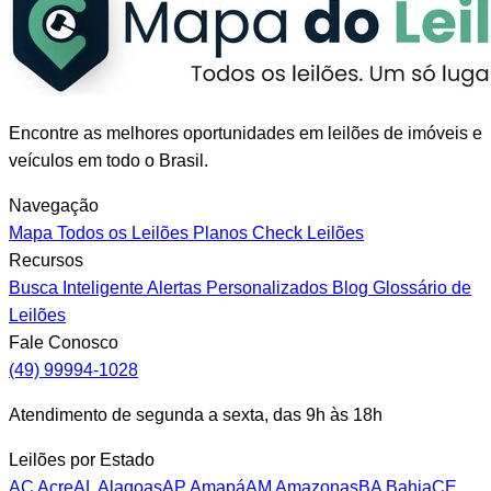
Encontre as melhores oportunidades em leilões de imóveis e
veículos em todo o Brasil.
Navegação
Mapa
Todos os Leilões
Planos
Check Leilões
Recursos
Busca Inteligente
Alertas Personalizados
Blog
Glossário de
Leilões
Fale Conosco
(49) 99994-1028
Atendimento de segunda a sexta, das 9h às 18h
Leilões por Estado
AC
Acre
AL
Alagoas
AP
Amapá
AM
Amazonas
BA
Bahia
CE