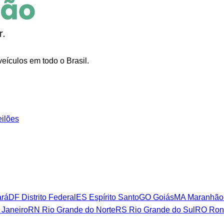
eículos em todo o Brasil.
eilões
rá
DF
Distrito Federal
ES
Espírito Santo
GO
Goiás
MA
Maranhão
 Janeiro
RN
Rio Grande do Norte
RS
Rio Grande do Sul
RO
Ron