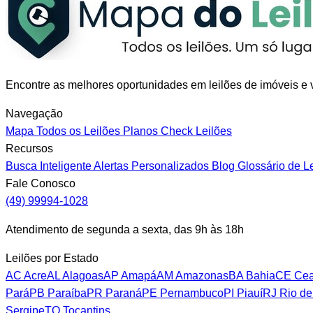
Encontre as melhores oportunidades em leilões de imóveis e v
Navegação
Mapa
Todos os Leilões
Planos
Check Leilões
Recursos
Busca Inteligente
Alertas Personalizados
Blog
Glossário de L
Fale Conosco
(49) 99994-1028
Atendimento de segunda a sexta, das 9h às 18h
Leilões por Estado
AC
Acre
AL
Alagoas
AP
Amapá
AM
Amazonas
BA
Bahia
CE
Cea
Pará
PB
Paraíba
PR
Paraná
PE
Pernambuco
PI
Piauí
RJ
Rio de
Sergipe
TO
Tocantins