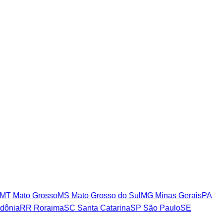
MT
Mato Grosso
MS
Mato Grosso do Sul
MG
Minas Gerais
PA
dônia
RR
Roraima
SC
Santa Catarina
SP
São Paulo
SE