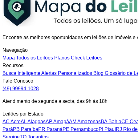
Encontre as melhores oportunidades em leilões de imóveis e v
Navegação
Mapa
Todos os Leilões
Planos
Check Leilões
Recursos
Busca Inteligente
Alertas Personalizados
Blog
Glossário de L
Fale Conosco
(49) 99994-1028
Atendimento de segunda a sexta, das 9h às 18h
Leilões por Estado
AC
Acre
AL
Alagoas
AP
Amapá
AM
Amazonas
BA
Bahia
CE
Cea
Pará
PB
Paraíba
PR
Paraná
PE
Pernambuco
PI
Piauí
RJ
Rio de
Sergipe
TO
Tocantins