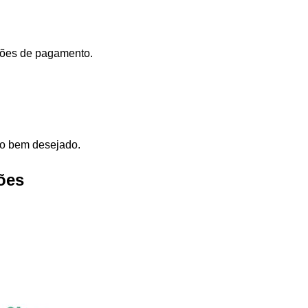
dições de pagamento.
elo bem desejado.
ões