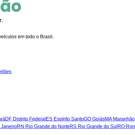
eículos em todo o Brasil.
eilões
rá
DF
Distrito Federal
ES
Espírito Santo
GO
Goiás
MA
Maranhão
 Janeiro
RN
Rio Grande do Norte
RS
Rio Grande do Sul
RO
Ron