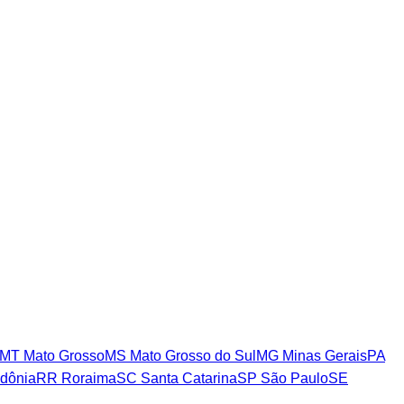
MT
Mato Grosso
MS
Mato Grosso do Sul
MG
Minas Gerais
PA
dônia
RR
Roraima
SC
Santa Catarina
SP
São Paulo
SE