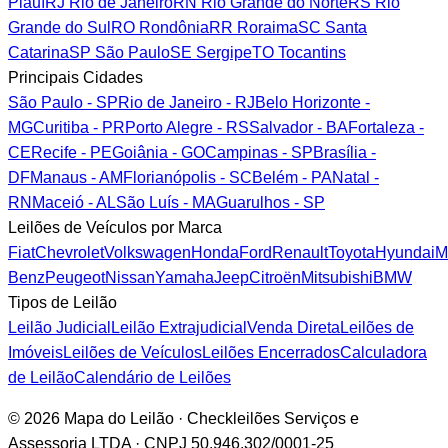
Piauí
RJ
Rio de Janeiro
RN
Rio Grande do Norte
RS
Rio
Grande do Sul
RO
Rondônia
RR
Roraima
SC
Santa
Catarina
SP
São Paulo
SE
Sergipe
TO
Tocantins
Principais Cidades
São Paulo - SP
Rio de Janeiro - RJ
Belo Horizonte -
MG
Curitiba - PR
Porto Alegre - RS
Salvador - BA
Fortaleza -
CE
Recife - PE
Goiânia - GO
Campinas - SP
Brasília -
DF
Manaus - AM
Florianópolis - SC
Belém - PA
Natal -
RN
Maceió - AL
São Luís - MA
Guarulhos - SP
Leilões de Veículos por Marca
Fiat
Chevrolet
Volkswagen
Honda
Ford
Renault
Toyota
Hyundai
M
Benz
Peugeot
Nissan
Yamaha
Jeep
Citroën
Mitsubishi
BMW
Tipos de Leilão
Leilão Judicial
Leilão Extrajudicial
Venda Direta
Leilões de
Imóveis
Leilões de Veículos
Leilões Encerrados
Calculadora
de Leilão
Calendário de Leilões
© 2026 Mapa do Leilão · Checkleilões Serviços e
Assessoria LTDA · CNPJ 50.946.302/0001-25