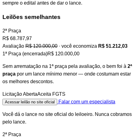
sempre o edital antes de dar o lance.
Leilões semelhantes
2ª Praça
R$
68.787,97
Avaliação
R$ 120.000,00
· você economiza
R$ 51.212,03
1ª Praça (encerrada)
R$ 120.000,00
Sem arrematação na 1ª praça pela avaliação, o bem foi à
2ª
praça
por um lance mínimo menor — onde costumam estar
os melhores descontos.
Licitação Aberta
Aceita FGTS
Falar com um especialista
Acessar leilão no site oficial
Você dá o lance no site oficial do leiloeiro. Nunca cobramos
pelo lance.
2ª Praça