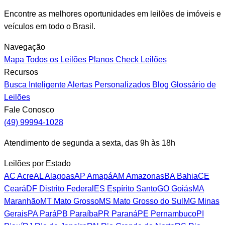
Encontre as melhores oportunidades em leilões de imóveis e
veículos em todo o Brasil.
Navegação
Mapa
Todos os Leilões
Planos
Check Leilões
Recursos
Busca Inteligente
Alertas Personalizados
Blog
Glossário de
Leilões
Fale Conosco
(49) 99994-1028
Atendimento de segunda a sexta, das 9h às 18h
Leilões por Estado
AC
Acre
AL
Alagoas
AP
Amapá
AM
Amazonas
BA
Bahia
CE
Ceará
DF
Distrito Federal
ES
Espírito Santo
GO
Goiás
MA
Maranhão
MT
Mato Grosso
MS
Mato Grosso do Sul
MG
Minas
Gerais
PA
Pará
PB
Paraíba
PR
Paraná
PE
Pernambuco
PI