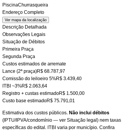
Piscina
Churrasqueira
Endereço Completo
Ver mapa da localização
Descrição Detalhada
Observações Legais
Situação de Débitos
Primeira Praça
Segunda Praça
Custos estimados de arremate
Lance (2ª praça)
R$ 68.787,97
Comissão do leiloeiro
5%
R$ 3.439,40
ITBI
~3%
R$ 2.063,64
Registro + custas
estimado
R$ 1.500,00
Custo base estimado
R$ 75.791,01
Estimativa dos custos públicos.
Não inclui débitos
(IPTU/IPVA/condomínio — ver Situação legal) nem taxas
específicas do edital. ITBI varia por município. Confira