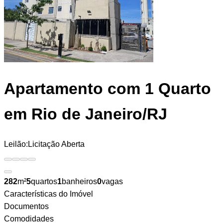
Apartamento
com 1 Quarto
em Rio de Janeiro/RJ
Leilão:
Licitação Aberta
282
m²
5
quartos
1
banheiros
0
vagas
Características do Imóvel
Documentos
Comodidades