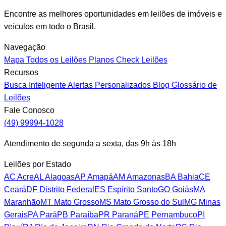
Encontre as melhores oportunidades em leilões de imóveis e
veículos em todo o Brasil.
Navegação
Mapa
Todos os Leilões
Planos
Check Leilões
Recursos
Busca Inteligente
Alertas Personalizados
Blog
Glossário de
Leilões
Fale Conosco
(49) 99994-1028
Atendimento de segunda a sexta, das 9h às 18h
Leilões por Estado
AC
Acre
AL
Alagoas
AP
Amapá
AM
Amazonas
BA
Bahia
CE
Ceará
DF
Distrito Federal
ES
Espírito Santo
GO
Goiás
MA
Maranhão
MT
Mato Grosso
MS
Mato Grosso do Sul
MG
Minas
Gerais
PA
Pará
PB
Paraíba
PR
Paraná
PE
Pernambuco
PI