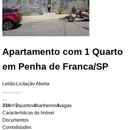
Apartamento
com 1 Quarto
em Penha de Franca/SP
Leilão:
Licitação Aberta
334
m²
2
quartos
4
banheiros
4
vagas
Características do Imóvel
Documentos
Comodidades