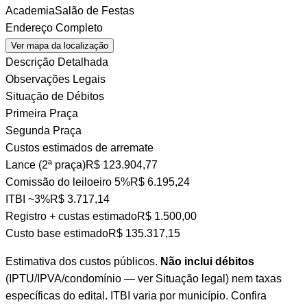
Academia
Salão de Festas
Endereço Completo
Ver mapa da localização
Descrição Detalhada
Observações Legais
Situação de Débitos
Primeira Praça
Segunda Praça
Custos estimados de arremate
Lance (2ª praça)
R$ 123.904,77
Comissão do leiloeiro
5%
R$ 6.195,24
ITBI
~3%
R$ 3.717,14
Registro + custas
estimado
R$ 1.500,00
Custo base estimado
R$ 135.317,15
Estimativa dos custos públicos.
Não inclui débitos
(IPTU/IPVA/condomínio — ver Situação legal) nem taxas
específicas do edital. ITBI varia por município. Confira