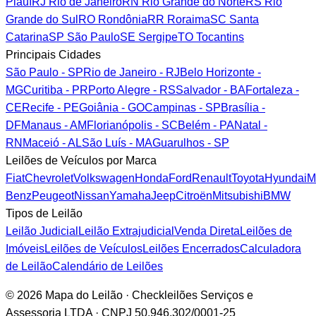
Piauí
RJ
Rio de Janeiro
RN
Rio Grande do Norte
RS
Rio
Grande do Sul
RO
Rondônia
RR
Roraima
SC
Santa
Catarina
SP
São Paulo
SE
Sergipe
TO
Tocantins
Principais Cidades
São Paulo - SP
Rio de Janeiro - RJ
Belo Horizonte -
MG
Curitiba - PR
Porto Alegre - RS
Salvador - BA
Fortaleza -
CE
Recife - PE
Goiânia - GO
Campinas - SP
Brasília -
DF
Manaus - AM
Florianópolis - SC
Belém - PA
Natal -
RN
Maceió - AL
São Luís - MA
Guarulhos - SP
Leilões de Veículos por Marca
Fiat
Chevrolet
Volkswagen
Honda
Ford
Renault
Toyota
Hyundai
M
Benz
Peugeot
Nissan
Yamaha
Jeep
Citroën
Mitsubishi
BMW
Tipos de Leilão
Leilão Judicial
Leilão Extrajudicial
Venda Direta
Leilões de
Imóveis
Leilões de Veículos
Leilões Encerrados
Calculadora
de Leilão
Calendário de Leilões
© 2026 Mapa do Leilão · Checkleilões Serviços e
Assessoria LTDA · CNPJ 50.946.302/0001-25