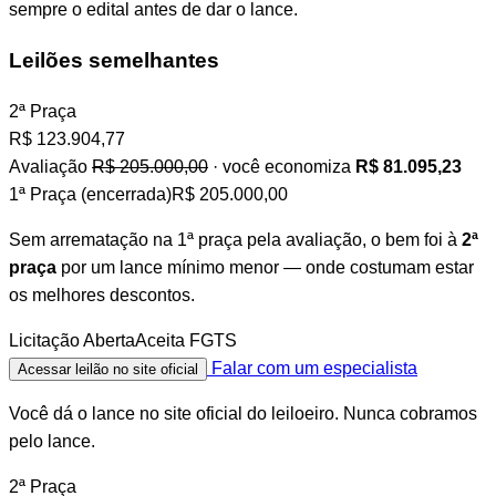
sempre o edital antes de dar o lance.
Leilões semelhantes
2ª Praça
R$
123.904,77
Avaliação
R$ 205.000,00
· você economiza
R$ 81.095,23
1ª Praça (encerrada)
R$ 205.000,00
Sem arrematação na 1ª praça pela avaliação, o bem foi à
2ª
praça
por um lance mínimo menor — onde costumam estar
os melhores descontos.
Licitação Aberta
Aceita FGTS
Falar com um especialista
Acessar leilão no site oficial
Você dá o lance no site oficial do leiloeiro. Nunca cobramos
pelo lance.
2ª Praça