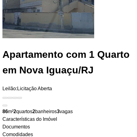
Apartamento
com 1 Quarto
em Nova Iguaçu/RJ
Leilão:
Licitação Aberta
86
m²
2
quartos
2
banheiros
3
vagas
Características do Imóvel
Documentos
Comodidades