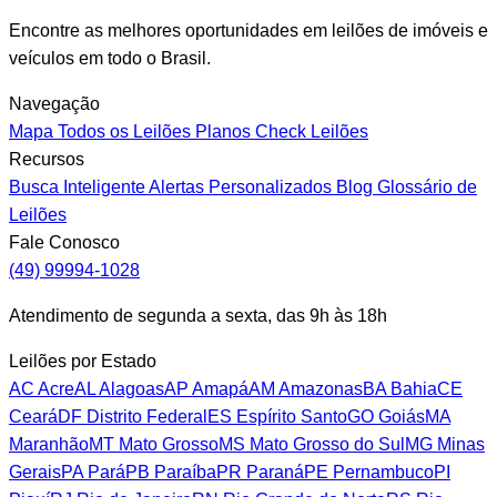
Encontre as melhores oportunidades em leilões de imóveis e
veículos em todo o Brasil.
Navegação
Mapa
Todos os Leilões
Planos
Check Leilões
Recursos
Busca Inteligente
Alertas Personalizados
Blog
Glossário de
Leilões
Fale Conosco
(49) 99994-1028
Atendimento de segunda a sexta, das 9h às 18h
Leilões por Estado
AC
Acre
AL
Alagoas
AP
Amapá
AM
Amazonas
BA
Bahia
CE
Ceará
DF
Distrito Federal
ES
Espírito Santo
GO
Goiás
MA
Maranhão
MT
Mato Grosso
MS
Mato Grosso do Sul
MG
Minas
Gerais
PA
Pará
PB
Paraíba
PR
Paraná
PE
Pernambuco
PI