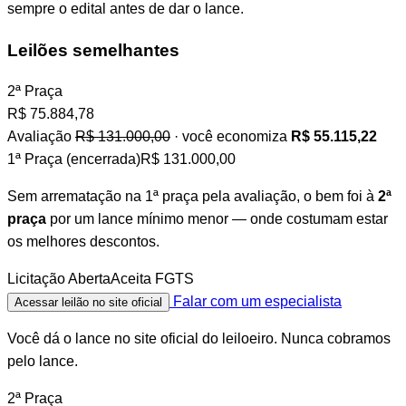
sempre o edital antes de dar o lance.
Leilões semelhantes
2ª Praça
R$
75.884,78
Avaliação
R$ 131.000,00
· você economiza
R$ 55.115,22
1ª Praça (encerrada)
R$ 131.000,00
Sem arrematação na 1ª praça pela avaliação, o bem foi à
2ª
praça
por um lance mínimo menor — onde costumam estar
os melhores descontos.
Licitação Aberta
Aceita FGTS
Falar com um especialista
Acessar leilão no site oficial
Você dá o lance no site oficial do leiloeiro. Nunca cobramos
pelo lance.
2ª Praça