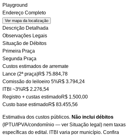
Playground
Endereço Completo
Ver mapa da localização
Descrição Detalhada
Observações Legais
Situação de Débitos
Primeira Praça
Segunda Praça
Custos estimados de arremate
Lance (2ª praça)
R$ 75.884,78
Comissão do leiloeiro
5%
R$ 3.794,24
ITBI
~3%
R$ 2.276,54
Registro + custas
estimado
R$ 1.500,00
Custo base estimado
R$ 83.455,56
Estimativa dos custos públicos.
Não inclui débitos
(IPTU/IPVA/condomínio — ver Situação legal) nem taxas
específicas do edital. ITBI varia por município. Confira