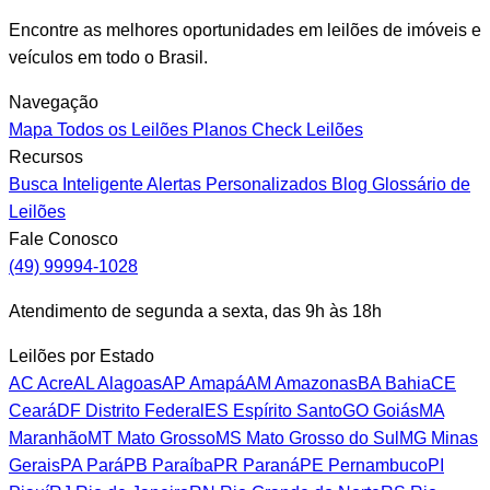
Encontre as melhores oportunidades em leilões de imóveis e
veículos em todo o Brasil.
Navegação
Mapa
Todos os Leilões
Planos
Check Leilões
Recursos
Busca Inteligente
Alertas Personalizados
Blog
Glossário de
Leilões
Fale Conosco
(49) 99994-1028
Atendimento de segunda a sexta, das 9h às 18h
Leilões por Estado
AC
Acre
AL
Alagoas
AP
Amapá
AM
Amazonas
BA
Bahia
CE
Ceará
DF
Distrito Federal
ES
Espírito Santo
GO
Goiás
MA
Maranhão
MT
Mato Grosso
MS
Mato Grosso do Sul
MG
Minas
Gerais
PA
Pará
PB
Paraíba
PR
Paraná
PE
Pernambuco
PI