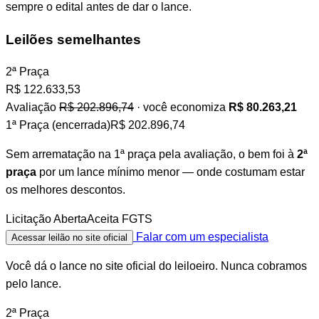
sempre o edital antes de dar o lance.
Leilões semelhantes
2ª Praça
R$
122.633,53
Avaliação
R$ 202.896,74
· você economiza
R$ 80.263,21
1ª Praça (encerrada)
R$ 202.896,74
Sem arrematação na 1ª praça pela avaliação, o bem foi à
2ª
praça
por um lance mínimo menor — onde costumam estar
os melhores descontos.
Licitação Aberta
Aceita FGTS
Falar com um especialista
Acessar leilão no site oficial
Você dá o lance no site oficial do leiloeiro. Nunca cobramos
pelo lance.
2ª Praça