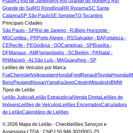
Piauí
RJ
Rio de Janeiro
RN
Rio Grande do Norte
RS
Rio
Grande do Sul
RO
Rondônia
RR
Roraima
SC
Santa
Catarina
SP
São Paulo
SE
Sergipe
TO
Tocantins
Principais Cidades
São Paulo - SP
Rio de Janeiro - RJ
Belo Horizonte -
MG
Curitiba - PR
Porto Alegre - RS
Salvador - BA
Fortaleza -
CE
Recife - PE
Goiânia - GO
Campinas - SP
Brasília -
DF
Manaus - AM
Florianópolis - SC
Belém - PA
Natal -
RN
Maceió - AL
São Luís - MA
Guarulhos - SP
Leilões de Veículos por Marca
Fiat
Chevrolet
Volkswagen
Honda
Ford
Renault
Toyota
Hyundai
M
Benz
Peugeot
Nissan
Yamaha
Jeep
Citroën
Mitsubishi
BMW
Tipos de Leilão
Leilão Judicial
Leilão Extrajudicial
Venda Direta
Leilões de
Imóveis
Leilões de Veículos
Leilões Encerrados
Calculadora
de Leilão
Calendário de Leilões
© 2026 Mapa do Leilão · Checkleilões Serviços e
Assessoria LTDA · CNPJ 50.946.302/0001-25