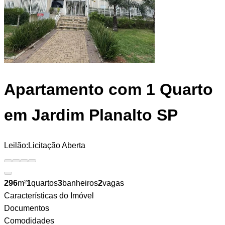
Apartamento
com 1 Quarto
em Jardim Planalto SP
Leilão:
Licitação Aberta
296
m²
1
quartos
3
banheiros
2
vagas
Características do Imóvel
Documentos
Comodidades