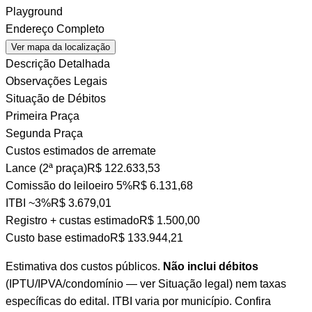
Playground
Endereço Completo
Ver mapa da localização
Descrição Detalhada
Observações Legais
Situação de Débitos
Primeira Praça
Segunda Praça
Custos estimados de arremate
Lance (2ª praça)
R$ 122.633,53
Comissão do leiloeiro
5%
R$ 6.131,68
ITBI
~3%
R$ 3.679,01
Registro + custas
estimado
R$ 1.500,00
Custo base estimado
R$ 133.944,21
Estimativa dos custos públicos.
Não inclui débitos
(IPTU/IPVA/condomínio — ver Situação legal) nem taxas
específicas do edital. ITBI varia por município. Confira