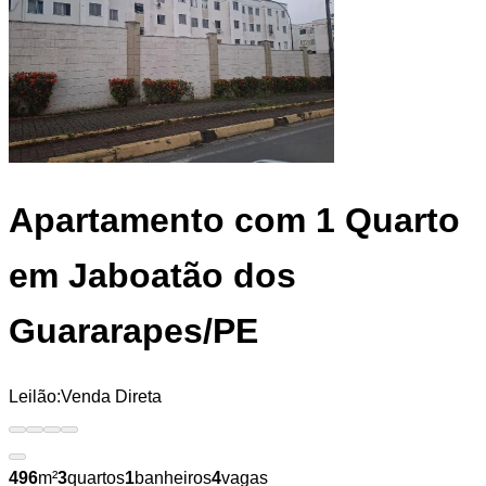
Apartamento
com 1 Quarto
em Jaboatão dos
Guararapes/PE
Leilão:
Venda Direta
496
m²
3
quartos
1
banheiros
4
vagas