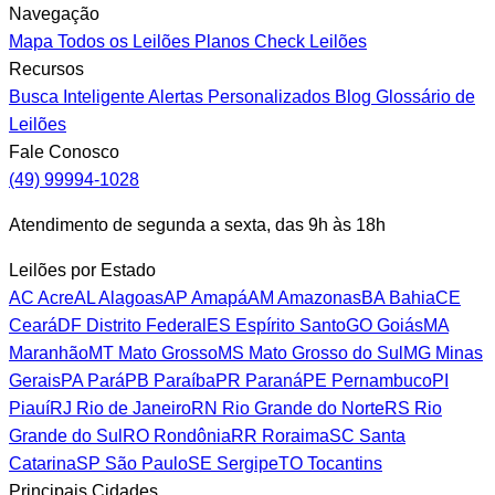
Navegação
Mapa
Todos os Leilões
Planos
Check Leilões
Recursos
Busca Inteligente
Alertas Personalizados
Blog
Glossário de
Leilões
Fale Conosco
(49) 99994-1028
Atendimento de segunda a sexta, das 9h às 18h
Leilões por Estado
AC
Acre
AL
Alagoas
AP
Amapá
AM
Amazonas
BA
Bahia
CE
Ceará
DF
Distrito Federal
ES
Espírito Santo
GO
Goiás
MA
Maranhão
MT
Mato Grosso
MS
Mato Grosso do Sul
MG
Minas
Gerais
PA
Pará
PB
Paraíba
PR
Paraná
PE
Pernambuco
PI
Piauí
RJ
Rio de Janeiro
RN
Rio Grande do Norte
RS
Rio
Grande do Sul
RO
Rondônia
RR
Roraima
SC
Santa
Catarina
SP
São Paulo
SE
Sergipe
TO
Tocantins
Principais Cidades