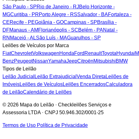
São Paulo - SP
Rio de Janeiro - RJ
Belo Horizonte -
MG
Curitiba - PR
Porto Alegre - RS
Salvador - BA
Fortaleza -
CE
Recife - PE
Goiânia - GO
Campinas - SP
Brasília -
DF
Manaus - AM
Florianópolis - SC
Belém - PA
Natal -
RN
Maceió - AL
São Luís - MA
Guarulhos - SP
Leilões de Veículos por Marca
Fiat
Chevrolet
Volkswagen
Honda
Ford
Renault
Toyota
Hyundai
M
Benz
Peugeot
Nissan
Yamaha
Jeep
Citroën
Mitsubishi
BMW
Tipos de Leilão
Leilão Judicial
Leilão Extrajudicial
Venda Direta
Leilões de
Imóveis
Leilões de Veículos
Leilões Encerrados
Calculadora
de Leilão
Calendário de Leilões
© 2026 Mapa do Leilão · Checkleilões Serviços e
Assessoria LTDA · CNPJ 50.946.302/0001-25
Termos de Uso
Política de Privacidade