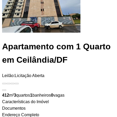
Apartamento
com 1 Quarto
em Ceilândia/DF
Leilão:
Licitação Aberta
412
m²
3
quartos
1
banheiros
0
vagas
Características do Imóvel
Documentos
Endereço Completo