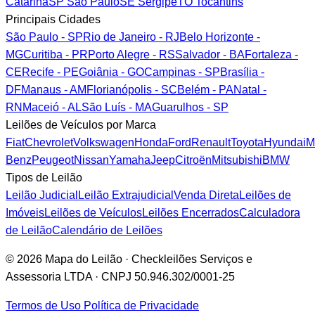
Catarina
SP
São Paulo
SE
Sergipe
TO
Tocantins
Principais Cidades
São Paulo - SP
Rio de Janeiro - RJ
Belo Horizonte -
MG
Curitiba - PR
Porto Alegre - RS
Salvador - BA
Fortaleza -
CE
Recife - PE
Goiânia - GO
Campinas - SP
Brasília -
DF
Manaus - AM
Florianópolis - SC
Belém - PA
Natal -
RN
Maceió - AL
São Luís - MA
Guarulhos - SP
Leilões de Veículos por Marca
Fiat
Chevrolet
Volkswagen
Honda
Ford
Renault
Toyota
Hyundai
M
Benz
Peugeot
Nissan
Yamaha
Jeep
Citroën
Mitsubishi
BMW
Tipos de Leilão
Leilão Judicial
Leilão Extrajudicial
Venda Direta
Leilões de
Imóveis
Leilões de Veículos
Leilões Encerrados
Calculadora
de Leilão
Calendário de Leilões
© 2026 Mapa do Leilão · Checkleilões Serviços e
Assessoria LTDA · CNPJ 50.946.302/0001-25
Termos de Uso
Política de Privacidade