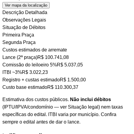
Ver mapa da localização
Descrição Detalhada
Observações Legais
Situação de Débitos
Primeira Praça
Segunda Praça
Custos estimados de arremate
Lance (2ª praça)
R$ 100.741,08
Comissão do leiloeiro
5%
R$ 5.037,05
ITBI
~3%
R$ 3.022,23
Registro + custas
estimado
R$ 1.500,00
Custo base estimado
R$ 110.300,37
Estimativa dos custos públicos.
Não inclui débitos
(IPTU/IPVA/condomínio — ver Situação legal) nem taxas
específicas do edital. ITBI varia por município. Confira
sempre o edital antes de dar o lance.