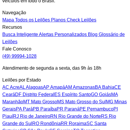
veículos em todo o Brasil.
Navegação
Mapa
Todos os Leilões
Planos
Check Leilões
Recursos
Busca Inteligente
Alertas Personalizados
Blog
Glossário de
Leilões
Fale Conosco
(49) 99994-1028
Atendimento de segunda a sexta, das 9h às 18h
Leilões por Estado
AC
Acre
AL
Alagoas
AP
Amapá
AM
Amazonas
BA
Bahia
CE
Ceará
DF
Distrito Federal
ES
Espírito Santo
GO
Goiás
MA
Maranhão
MT
Mato Grosso
MS
Mato Grosso do Sul
MG
Minas
Gerais
PA
Pará
PB
Paraíba
PR
Paraná
PE
Pernambuco
PI
Piauí
RJ
Rio de Janeiro
RN
Rio Grande do Norte
RS
Rio
Grande do Sul
RO
Rondônia
RR
Roraima
SC
Santa