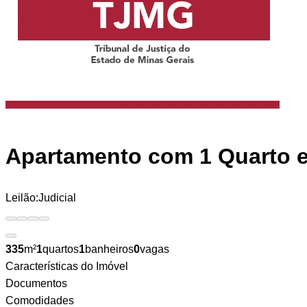
Apartamento
com 1 Quarto 
Leilão:
Judicial
335
m²
1
quartos
1
banheiros
0
vagas
Características do Imóvel
Documentos
Comodidades