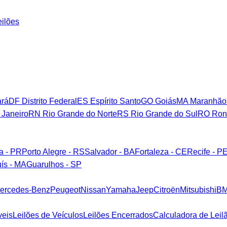
eilões
rá
DF
Distrito Federal
ES
Espírito Santo
GO
Goiás
MA
Maranhão
 Janeiro
RN
Rio Grande do Norte
RS
Rio Grande do Sul
RO
Ron
ba - PR
Porto Alegre - RS
Salvador - BA
Fortaleza - CE
Recife - P
ís - MA
Guarulhos - SP
ercedes-Benz
Peugeot
Nissan
Yamaha
Jeep
Citroën
Mitsubishi
B
veis
Leilões de Veículos
Leilões Encerrados
Calculadora de Leil