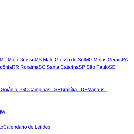
MT
Mato Grosso
MS
Mato Grosso do Sul
MG
Minas Gerais
PA
dônia
RR
Roraima
SC
Santa Catarina
SP
São Paulo
SE
E
Goiânia - GO
Campinas - SP
Brasília - DF
Manaus -
MW
ão
Calendário de Leilões