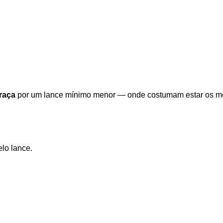
raça
por um lance mínimo menor — onde costumam estar os me
elo lance.