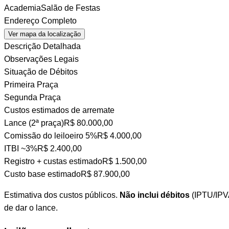
Academia
Salão de Festas
Endereço Completo
Ver mapa da localização
Descrição Detalhada
Observações Legais
Situação de Débitos
Primeira Praça
Segunda Praça
Custos estimados de arremate
Lance (2ª praça)
R$ 80.000,00
Comissão do leiloeiro
5%
R$ 4.000,00
ITBI
~3%
R$ 2.400,00
Registro + custas
estimado
R$ 1.500,00
Custo base estimado
R$ 87.900,00
Estimativa dos custos públicos.
Não inclui débitos
(IPTU/IPVA
de dar o lance.