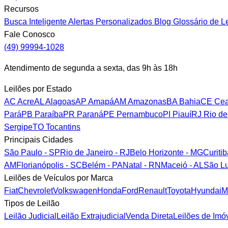
Recursos
Busca Inteligente
Alertas Personalizados
Blog
Glossário de L
Fale Conosco
(49) 99994-1028
Atendimento de segunda a sexta, das 9h às 18h
Leilões por Estado
AC
Acre
AL
Alagoas
AP
Amapá
AM
Amazonas
BA
Bahia
CE
Cea
Pará
PB
Paraíba
PR
Paraná
PE
Pernambuco
PI
Piauí
RJ
Rio de
Sergipe
TO
Tocantins
Principais Cidades
São Paulo - SP
Rio de Janeiro - RJ
Belo Horizonte - MG
Curiti
AM
Florianópolis - SC
Belém - PA
Natal - RN
Maceió - AL
São Lu
Leilões de Veículos por Marca
Fiat
Chevrolet
Volkswagen
Honda
Ford
Renault
Toyota
Hyundai
M
Tipos de Leilão
Leilão Judicial
Leilão Extrajudicial
Venda Direta
Leilões de Imó