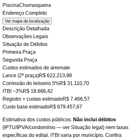
Piscina
Churrasqueira
Endereço Completo
Ver mapa da localização
Descrição Detalhada
Observações Legais
Situação de Débitos
Primeira Praça
Segunda Praça
Custos estimados de arremate
Lance (2ª praça)
R$ 622.213,98
Comissão do leiloeiro
5%
R$ 31.110,70
ITBI
~3%
R$ 18.666,42
Registro + custas
estimado
R$ 7.466,57
Custo base estimado
R$ 679.457,67
Estimativa dos custos públicos.
Não inclui débitos
(IPTU/IPVA/condomínio — ver Situação legal) nem taxas
específicas do edital. ITBI varia por município. Confira