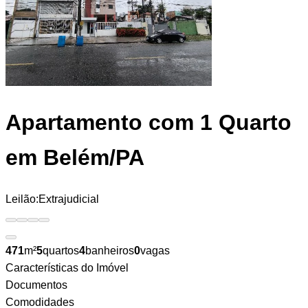
Apartamento
com 1 Quarto
em Belém/PA
Leilão:
Extrajudicial
471
m²
5
quartos
4
banheiros
0
vagas
Características do Imóvel
Documentos
Comodidades