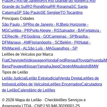
Piauí
RJ
Rio de Janeiro
RN
Rio Grande do Norte
RS
Rio
Grande do Sul
RO
Rondônia
RR
Roraima
SC
Santa
Catarina
SP
São Paulo
SE
Sergipe
TO
Tocantins
Principais Cidades
São Paulo - SP
Rio de Janeiro - RJ
Belo Horizonte -
MG
Curitiba - PR
Porto Alegre - RS
Salvador - BA
Fortaleza -
CE
Recife - PE
Goiânia - GO
Campinas - SP
Brasília -
DF
Manaus - AM
Florianópolis - SC
Belém - PA
Natal -
RN
Maceió - AL
São Luís - MA
Guarulhos - SP
Leilões de Veículos por Marca
Fiat
Chevrolet
Volkswagen
Honda
Ford
Renault
Toyota
Hyundai
M
Benz
Peugeot
Nissan
Yamaha
Jeep
Citroën
Mitsubishi
BMW
Tipos de Leilão
Leilão Judicial
Leilão Extrajudicial
Venda Direta
Leilões de
Imóveis
Leilões de Veículos
Leilões Encerrados
Calculadora
de Leilão
Calendário de Leilões
© 2026 Mapa do Leilão · Checkleilões Serviços e
Assessoria LTDA · CNPJ 50.946.302/0001-25