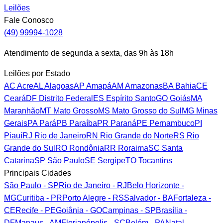
Leilões
Fale Conosco
(49) 99994-1028
Atendimento de segunda a sexta, das 9h às 18h
Leilões por Estado
AC
Acre
AL
Alagoas
AP
Amapá
AM
Amazonas
BA
Bahia
CE
Ceará
DF
Distrito Federal
ES
Espírito Santo
GO
Goiás
MA
Maranhão
MT
Mato Grosso
MS
Mato Grosso do Sul
MG
Minas
Gerais
PA
Pará
PB
Paraíba
PR
Paraná
PE
Pernambuco
PI
Piauí
RJ
Rio de Janeiro
RN
Rio Grande do Norte
RS
Rio
Grande do Sul
RO
Rondônia
RR
Roraima
SC
Santa
Catarina
SP
São Paulo
SE
Sergipe
TO
Tocantins
Principais Cidades
São Paulo - SP
Rio de Janeiro - RJ
Belo Horizonte -
MG
Curitiba - PR
Porto Alegre - RS
Salvador - BA
Fortaleza -
CE
Recife - PE
Goiânia - GO
Campinas - SP
Brasília -
DF
Manaus - AM
Florianópolis - SC
Belém - PA
Natal -