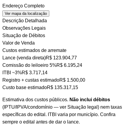
Endereço Completo
Ver mapa da localização
Descrição Detalhada
Observações Legais
Situação de Débitos
Valor de Venda
Custos estimados de arremate
Lance (venda direta)
R$ 123.904,77
Comissão do leiloeiro
5%
R$ 6.195,24
ITBI
~3%
R$ 3.717,14
Registro + custas
estimado
R$ 1.500,00
Custo base estimado
R$ 135.317,15
Estimativa dos custos públicos.
Não inclui débitos
(IPTU/IPVA/condomínio — ver Situação legal) nem taxas
específicas do edital. ITBI varia por município. Confira
sempre o edital antes de dar o lance.