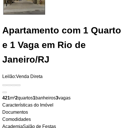
Apartamento
com 1 Quarto
e 1 Vaga em Rio de
Janeiro/RJ
Leilão:
Venda Direta
421
m²
2
quartos
1
banheiros
3
vagas
Características do Imóvel
Documentos
Comodidades
Academia
Salão de Festas