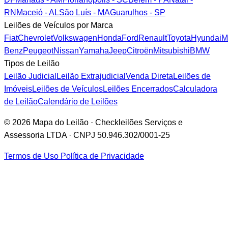
RN
Maceió - AL
São Luís - MA
Guarulhos - SP
Leilões de Veículos por Marca
Fiat
Chevrolet
Volkswagen
Honda
Ford
Renault
Toyota
Hyundai
M
Benz
Peugeot
Nissan
Yamaha
Jeep
Citroën
Mitsubishi
BMW
Tipos de Leilão
Leilão Judicial
Leilão Extrajudicial
Venda Direta
Leilões de
Imóveis
Leilões de Veículos
Leilões Encerrados
Calculadora
de Leilão
Calendário de Leilões
© 2026 Mapa do Leilão · Checkleilões Serviços e
Assessoria LTDA · CNPJ 50.946.302/0001-25
Termos de Uso
Política de Privacidade