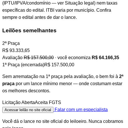
(IPTU/IPVA/condomínio — ver Situação legal) nem taxas
específicas do edital. ITBI varia por município. Confira
sempre o edital antes de dar o lance.
Leilões semelhantes
2ª Praça
R$
93.333,65
Avaliação
R$ 157.500,00
· você economiza
R$ 64.166,35
1ª Praça (encerrada)
R$ 157.500,00
Sem arrematação na 1ª praça pela avaliação, o bem foi à
2ª
praça
por um lance mínimo menor — onde costumam estar
os melhores descontos.
Licitação Aberta
Aceita FGTS
Falar com um especialista
Acessar leilão no site oficial
Você dá o lance no site oficial do leiloeiro. Nunca cobramos