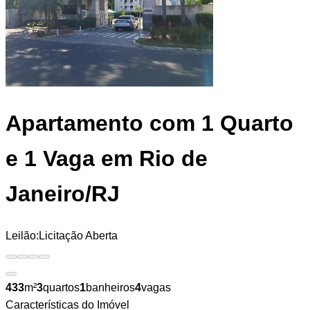
Apartamento
com 1 Quarto
e 1 Vaga em Rio de
Janeiro/RJ
Leilão:
Licitação Aberta
433
m²
3
quartos
1
banheiros
4
vagas
Características do Imóvel