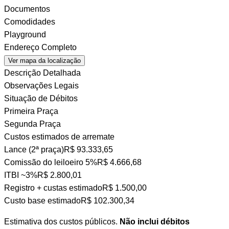
Documentos
Comodidades
Playground
Endereço Completo
Ver mapa da localização
Descrição Detalhada
Observações Legais
Situação de Débitos
Primeira Praça
Segunda Praça
Custos estimados de arremate
Lance (2ª praça)
R$ 93.333,65
Comissão do leiloeiro
5%
R$ 4.666,68
ITBI
~3%
R$ 2.800,01
Registro + custas
estimado
R$ 1.500,00
Custo base estimado
R$ 102.300,34
Estimativa dos custos públicos.
Não inclui débitos