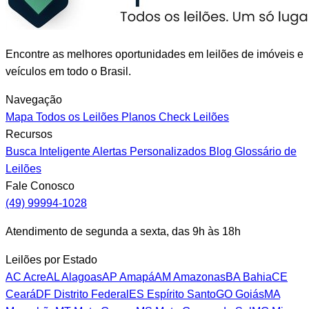
Encontre as melhores oportunidades em leilões de imóveis e
veículos em todo o Brasil.
Navegação
Mapa
Todos os Leilões
Planos
Check Leilões
Recursos
Busca Inteligente
Alertas Personalizados
Blog
Glossário de
Leilões
Fale Conosco
(49) 99994-1028
Atendimento de segunda a sexta, das 9h às 18h
Leilões por Estado
AC
Acre
AL
Alagoas
AP
Amapá
AM
Amazonas
BA
Bahia
CE
Ceará
DF
Distrito Federal
ES
Espírito Santo
GO
Goiás
MA