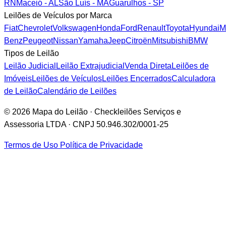
RN
Maceió - AL
São Luís - MA
Guarulhos - SP
Leilões de Veículos por Marca
Fiat
Chevrolet
Volkswagen
Honda
Ford
Renault
Toyota
Hyundai
M
Benz
Peugeot
Nissan
Yamaha
Jeep
Citroën
Mitsubishi
BMW
Tipos de Leilão
Leilão Judicial
Leilão Extrajudicial
Venda Direta
Leilões de
Imóveis
Leilões de Veículos
Leilões Encerrados
Calculadora
de Leilão
Calendário de Leilões
© 2026 Mapa do Leilão · Checkleilões Serviços e
Assessoria LTDA · CNPJ 50.946.302/0001-25
Termos de Uso
Política de Privacidade