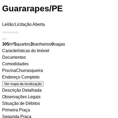
Guararapes/PE
Leilão:
Licitação Aberta
305
m²
5
quartos
3
banheiros
0
vagas
Características do Imóvel
Documentos
Comodidades
Piscina
Churrasqueira
Endereço Completo
Ver mapa da localização
Descrição Detalhada
Observações Legais
Situação de Débitos
Primeira Praça
Segunda Praça