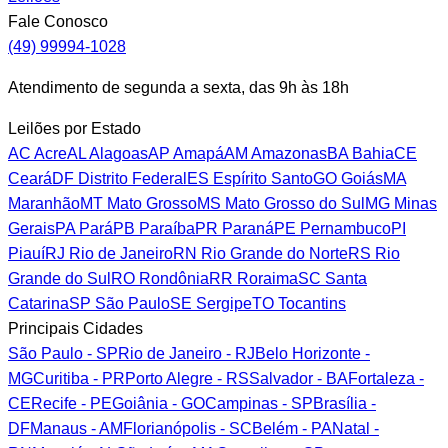
Fale Conosco
(49) 99994-1028
Atendimento de segunda a sexta, das 9h às 18h
Leilões por Estado
AC
Acre
AL
Alagoas
AP
Amapá
AM
Amazonas
BA
Bahia
CE
Ceará
DF
Distrito Federal
ES
Espírito Santo
GO
Goiás
MA
Maranhão
MT
Mato Grosso
MS
Mato Grosso do Sul
MG
Minas
Gerais
PA
Pará
PB
Paraíba
PR
Paraná
PE
Pernambuco
PI
Piauí
RJ
Rio de Janeiro
RN
Rio Grande do Norte
RS
Rio
Grande do Sul
RO
Rondônia
RR
Roraima
SC
Santa
Catarina
SP
São Paulo
SE
Sergipe
TO
Tocantins
Principais Cidades
São Paulo - SP
Rio de Janeiro - RJ
Belo Horizonte -
MG
Curitiba - PR
Porto Alegre - RS
Salvador - BA
Fortaleza -
CE
Recife - PE
Goiânia - GO
Campinas - SP
Brasília -
DF
Manaus - AM
Florianópolis - SC
Belém - PA
Natal -