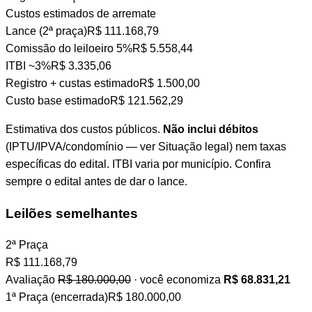
Custos estimados de arremate
Lance (2ª praça)
R$ 111.168,79
Comissão do leiloeiro
5%
R$ 5.558,44
ITBI
~3%
R$ 3.335,06
Registro + custas
estimado
R$ 1.500,00
Custo base estimado
R$ 121.562,29
Estimativa dos custos públicos.
Não inclui débitos
(IPTU/IPVA/condomínio — ver Situação legal) nem taxas
específicas do edital. ITBI varia por município. Confira
sempre o edital antes de dar o lance.
Leilões semelhantes
2ª Praça
R$
111.168,79
Avaliação
R$ 180.000,00
· você economiza
R$ 68.831,21
1ª Praça (encerrada)
R$ 180.000,00