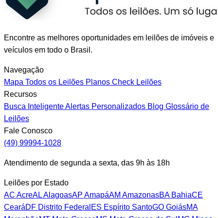
Encontre as melhores oportunidades em leilões de imóveis e
veículos em todo o Brasil.
Navegação
Mapa
Todos os Leilões
Planos
Check Leilões
Recursos
Busca Inteligente
Alertas Personalizados
Blog
Glossário de
Leilões
Fale Conosco
(49) 99994-1028
Atendimento de segunda a sexta, das 9h às 18h
Leilões por Estado
AC
Acre
AL
Alagoas
AP
Amapá
AM
Amazonas
BA
Bahia
CE
Ceará
DF
Distrito Federal
ES
Espírito Santo
GO
Goiás
MA