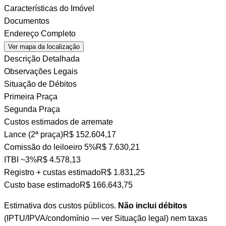
Características do Imóvel
Documentos
Endereço Completo
Ver mapa da localização
Descrição Detalhada
Observações Legais
Situação de Débitos
Primeira Praça
Segunda Praça
Custos estimados de arremate
Lance (2ª praça)
R$ 152.604,17
Comissão do leiloeiro
5%
R$ 7.630,21
ITBI
~3%
R$ 4.578,13
Registro + custas
estimado
R$ 1.831,25
Custo base estimado
R$ 166.643,75
Estimativa dos custos públicos.
Não inclui débitos
(IPTU/IPVA/condomínio — ver Situação legal) nem taxas