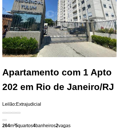
Apartamento
com 1 Apto
202 em Rio de Janeiro/RJ
Leilão:
Extrajudicial
264
m²
5
quartos
4
banheiros
2
vagas