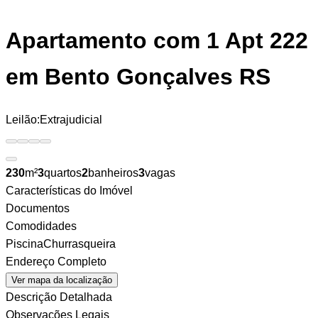
Apartamento
com 1 Apt 222
em Bento Gonçalves RS
Leilão:
Extrajudicial
230
m²
3
quartos
2
banheiros
3
vagas
Características do Imóvel
Documentos
Comodidades
Piscina
Churrasqueira
Endereço Completo
Ver mapa da localização
Descrição Detalhada
Observações Legais