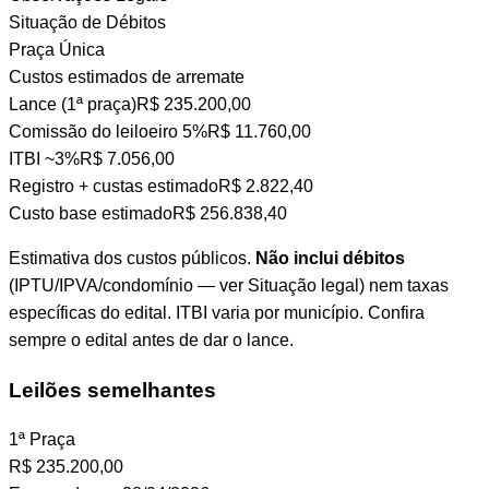
Situação de Débitos
Praça Única
Custos estimados de arremate
Lance (1ª praça)
R$ 235.200,00
Comissão do leiloeiro
5%
R$ 11.760,00
ITBI
~3%
R$ 7.056,00
Registro + custas
estimado
R$ 2.822,40
Custo base estimado
R$ 256.838,40
Estimativa dos custos públicos.
Não inclui débitos
(IPTU/IPVA/condomínio — ver Situação legal) nem taxas
específicas do edital. ITBI varia por município. Confira
sempre o edital antes de dar o lance.
Leilões semelhantes
1ª Praça
R$
235.200,00