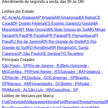
Atendimento de segunda a sexta, das 9h às 18h
Leilões por Estado
AC
Acre
AL
Alagoas
AP
Amapá
AM
Amazonas
BA
Bahia
CE
Ceará
DF
Distrito Federal
ES
Espírito Santo
GO
Goiás
MA
Maranhão
MT
Mato Grosso
MS
Mato Grosso do Sul
MG
Minas
Gerais
PA
Pará
PB
Paraíba
PR
Paraná
PE
Pernambuco
PI
Piauí
RJ
Rio de Janeiro
RN
Rio Grande do Norte
RS
Rio
Grande do Sul
RO
Rondônia
RR
Roraima
SC
Santa
Catarina
SP
São Paulo
SE
Sergipe
TO
Tocantins
Principais Cidades
São Paulo - SP
Rio de Janeiro - RJ
Belo Horizonte -
MG
Curitiba - PR
Porto Alegre - RS
Salvador - BA
Fortaleza -
CE
Recife - PE
Goiânia - GO
Campinas - SP
Brasília -
DF
Manaus - AM
Florianópolis - SC
Belém - PA
Natal -
RN
Maceió - AL
São Luís - MA
Guarulhos - SP
Leilões de Veículos por Marca
Fiat
Chevrolet
Volkswagen
Honda
Ford
Renault
Toyota
Hyundai
M
Benz
Peugeot
Nissan
Yamaha
Jeep
Citroën
Mitsubishi
BMW