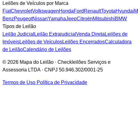
Leilões de Veículos por Marca
Fiat
Chevrolet
Volkswagen
Honda
Ford
Renault
Toyota
Hyundai
M
Benz
Peugeot
Nissan
Yamaha
Jeep
Citroën
Mitsubishi
BMW
Tipos de Leilão
Leilão Judicial
Leilão Extrajudicial
Venda Direta
Leilões de
Imóveis
Leilões de Veículos
Leilões Encerrados
Calculadora
de Leilão
Calendário de Leilões
© 2026 Mapa do Leilão · Checkleilões Serviços e
Assessoria LTDA · CNPJ 50.946.302/0001-25
Termos de Uso
Política de Privacidade