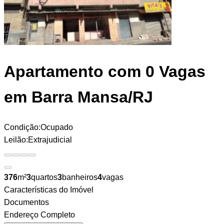
Apartamento
com 0 Vagas
em Barra Mansa/RJ
Condição:
Ocupado
Leilão:
Extrajudicial
376
m²
3
quartos
3
banheiros
4
vagas
Características do Imóvel
Documentos
Endereço Completo