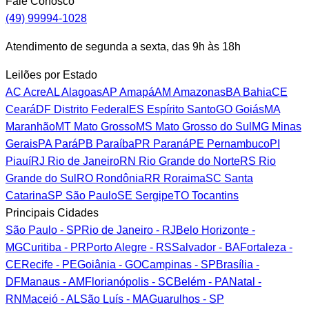
Fale Conosco
(49) 99994-1028
Atendimento de segunda a sexta, das 9h às 18h
Leilões por Estado
AC
Acre
AL
Alagoas
AP
Amapá
AM
Amazonas
BA
Bahia
CE
Ceará
DF
Distrito Federal
ES
Espírito Santo
GO
Goiás
MA
Maranhão
MT
Mato Grosso
MS
Mato Grosso do Sul
MG
Minas
Gerais
PA
Pará
PB
Paraíba
PR
Paraná
PE
Pernambuco
PI
Piauí
RJ
Rio de Janeiro
RN
Rio Grande do Norte
RS
Rio
Grande do Sul
RO
Rondônia
RR
Roraima
SC
Santa
Catarina
SP
São Paulo
SE
Sergipe
TO
Tocantins
Principais Cidades
São Paulo - SP
Rio de Janeiro - RJ
Belo Horizonte -
MG
Curitiba - PR
Porto Alegre - RS
Salvador - BA
Fortaleza -
CE
Recife - PE
Goiânia - GO
Campinas - SP
Brasília -
DF
Manaus - AM
Florianópolis - SC
Belém - PA
Natal -
RN
Maceió - AL
São Luís - MA
Guarulhos - SP