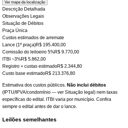
Ver mapa da localização
Descrição Detalhada
Observações Legais
Situação de Débitos
Praça Única
Custos estimados de arremate
Lance (1ª praça)
R$ 195.400,00
Comissão do leiloeiro
5%
R$ 9.770,00
ITBI
~3%
R$ 5.862,00
Registro + custas
estimado
R$ 2.344,80
Custo base estimado
R$ 213.376,80
Estimativa dos custos públicos.
Não inclui débitos
(IPTU/IPVA/condomínio — ver Situação legal) nem taxas
específicas do edital. ITBI varia por município. Confira
sempre o edital antes de dar o lance.
Leilões semelhantes