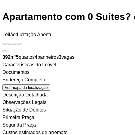
Apartamento
com 0 Suítes? 
Leilão:
Licitação Aberta
392
m²
5
quartos
4
banheiros
3
vagas
Características do Imóvel
Documentos
Endereço Completo
Ver mapa da localização
Descrição Detalhada
Observações Legais
Situação de Débitos
Primeira Praça
Segunda Praça
Custos estimados de arremate