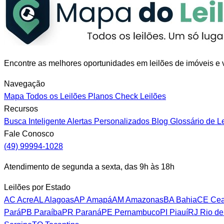
Encontre as melhores oportunidades em leilões de imóveis e v
Navegação
Mapa
Todos os Leilões
Planos
Check Leilões
Recursos
Busca Inteligente
Alertas Personalizados
Blog
Glossário de L
Fale Conosco
(49) 99994-1028
Atendimento de segunda a sexta, das 9h às 18h
Leilões por Estado
AC
Acre
AL
Alagoas
AP
Amapá
AM
Amazonas
BA
Bahia
CE
Cea
Pará
PB
Paraíba
PR
Paraná
PE
Pernambuco
PI
Piauí
RJ
Rio de