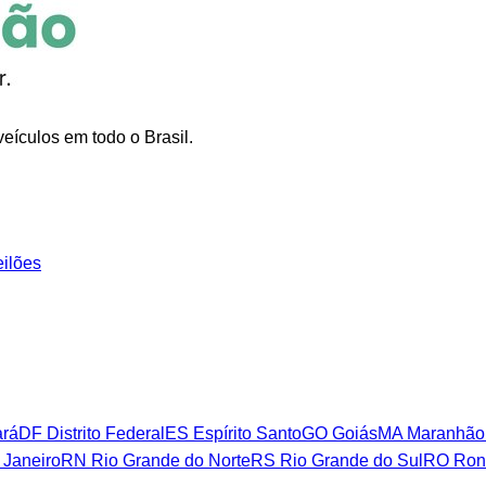
eículos em todo o Brasil.
eilões
rá
DF
Distrito Federal
ES
Espírito Santo
GO
Goiás
MA
Maranhão
 Janeiro
RN
Rio Grande do Norte
RS
Rio Grande do Sul
RO
Ron