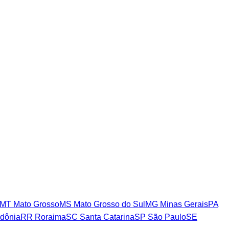
MT
Mato Grosso
MS
Mato Grosso do Sul
MG
Minas Gerais
PA
dônia
RR
Roraima
SC
Santa Catarina
SP
São Paulo
SE