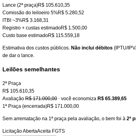
Lance (2ª praça)
R$ 105.610,35
Comissão do leiloeiro
5%
R$ 5.280,52
ITBI
~3%
R$ 3.168,31
Registro + custas
estimado
R$ 1.500,00
Custo base estimado
R$ 115.559,18
Estimativa dos custos públicos.
Não inclui débitos
(IPTU/IPVA
de dar o lance.
Leilões semelhantes
2ª Praça
R$
105.610,35
Avaliação
R$ 171.000,00
· você economiza
R$ 65.389,65
1ª Praça (encerrada)
R$ 171.000,00
Sem arrematação na 1ª praça pela avaliação, o bem foi à
2ª p
Licitação Aberta
Aceita FGTS