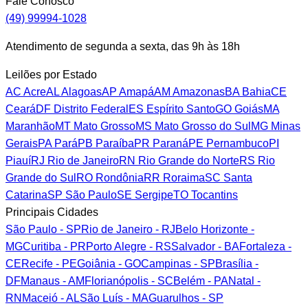
Fale Conosco
(49) 99994-1028
Atendimento de segunda a sexta, das 9h às 18h
Leilões por Estado
AC
Acre
AL
Alagoas
AP
Amapá
AM
Amazonas
BA
Bahia
CE
Ceará
DF
Distrito Federal
ES
Espírito Santo
GO
Goiás
MA
Maranhão
MT
Mato Grosso
MS
Mato Grosso do Sul
MG
Minas
Gerais
PA
Pará
PB
Paraíba
PR
Paraná
PE
Pernambuco
PI
Piauí
RJ
Rio de Janeiro
RN
Rio Grande do Norte
RS
Rio
Grande do Sul
RO
Rondônia
RR
Roraima
SC
Santa
Catarina
SP
São Paulo
SE
Sergipe
TO
Tocantins
Principais Cidades
São Paulo - SP
Rio de Janeiro - RJ
Belo Horizonte -
MG
Curitiba - PR
Porto Alegre - RS
Salvador - BA
Fortaleza -
CE
Recife - PE
Goiânia - GO
Campinas - SP
Brasília -
DF
Manaus - AM
Florianópolis - SC
Belém - PA
Natal -
RN
Maceió - AL
São Luís - MA
Guarulhos - SP