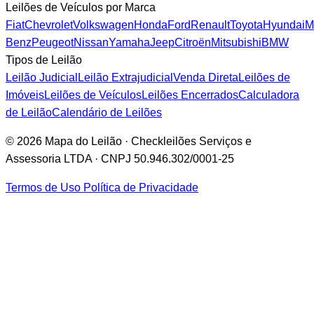
Leilões de Veículos por Marca
Fiat
Chevrolet
Volkswagen
Honda
Ford
Renault
Toyota
Hyundai
M
Benz
Peugeot
Nissan
Yamaha
Jeep
Citroën
Mitsubishi
BMW
Tipos de Leilão
Leilão Judicial
Leilão Extrajudicial
Venda Direta
Leilões de
Imóveis
Leilões de Veículos
Leilões Encerrados
Calculadora
de Leilão
Calendário de Leilões
© 2026 Mapa do Leilão · Checkleilões Serviços e
Assessoria LTDA · CNPJ 50.946.302/0001-25
Termos de Uso
Política de Privacidade