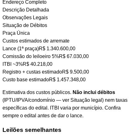
Endereço Completo
Descrição Detalhada
Observações Legais
Situação de Débitos
Praça Única
Custos estimados de arremate
Lance (1ª praça)
R$ 1.340.600,00
Comissão do leiloeiro
5%
R$ 67.030,00
ITBI
~3%
R$ 40.218,00
Registro + custas
estimado
R$ 9.500,00
Custo base estimado
R$ 1.457.348,00
Estimativa dos custos públicos.
Não inclui débitos
(IPTU/IPVA/condomínio — ver Situação legal) nem taxas
específicas do edital. ITBI varia por município. Confira
sempre o edital antes de dar o lance.
Leilões semelhantes