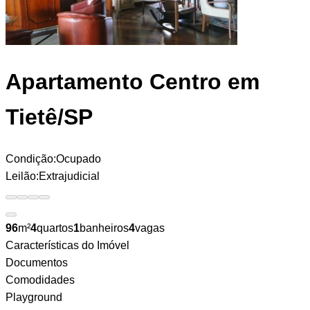
Apartamento
Centro em
Tietê/SP
Condição:
Ocupado
Leilão:
Extrajudicial
96
m²
4
quartos
1
banheiros
4
vagas
Características do Imóvel
Documentos
Comodidades
Playground