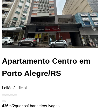
Apartamento
Centro em
Porto Alegre/RS
Leilão:
Judicial
436
m²
2
quartos
1
banheiros
1
vagas