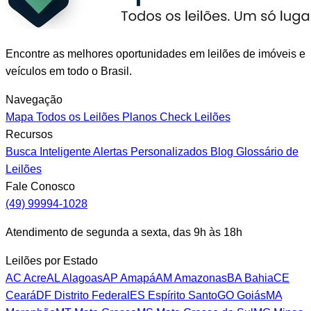
Encontre as melhores oportunidades em leilões de imóveis e
veículos em todo o Brasil.
Navegação
Mapa
Todos os Leilões
Planos
Check Leilões
Recursos
Busca Inteligente
Alertas Personalizados
Blog
Glossário de
Leilões
Fale Conosco
(49) 99994-1028
Atendimento de segunda a sexta, das 9h às 18h
Leilões por Estado
AC
Acre
AL
Alagoas
AP
Amapá
AM
Amazonas
BA
Bahia
CE
Ceará
DF
Distrito Federal
ES
Espírito Santo
GO
Goiás
MA