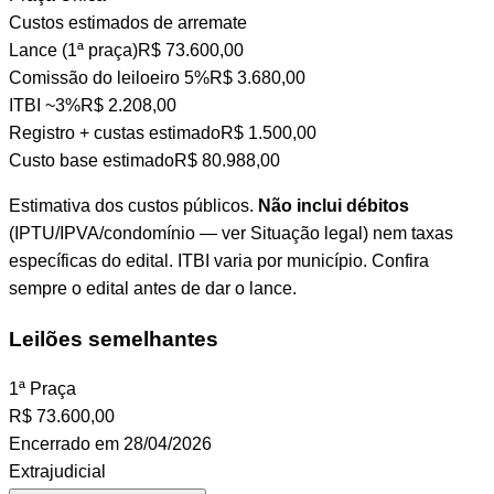
Custos estimados de arremate
Lance (1ª praça)
R$ 73.600,00
Comissão do leiloeiro
5%
R$ 3.680,00
ITBI
~3%
R$ 2.208,00
Registro + custas
estimado
R$ 1.500,00
Custo base estimado
R$ 80.988,00
Estimativa dos custos públicos.
Não inclui débitos
(IPTU/IPVA/condomínio — ver Situação legal) nem taxas
específicas do edital. ITBI varia por município. Confira
sempre o edital antes de dar o lance.
Leilões semelhantes
1ª Praça
R$
73.600,00
Encerrado em 28/04/2026
Extrajudicial