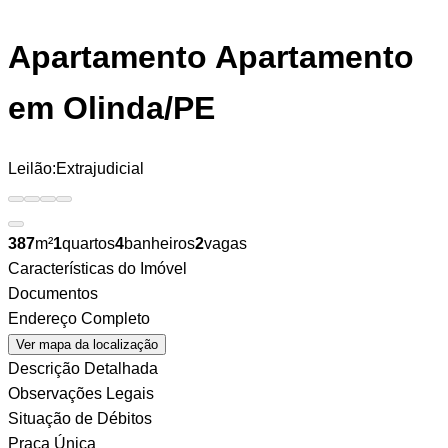
Apartamento
Apartamento
em Olinda/PE
Leilão:
Extrajudicial
387
m²
1
quartos
4
banheiros
2
vagas
Características do Imóvel
Documentos
Endereço Completo
Ver mapa da localização
Descrição Detalhada
Observações Legais
Situação de Débitos
Praça Única