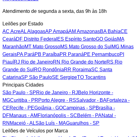
Atendimento de segunda a sexta, das 9h às 18h
Leilões por Estado
AC
Acre
AL
Alagoas
AP
Amapá
AM
Amazonas
BA
Bahia
CE
Ceará
DF
Distrito Federal
ES
Espírito Santo
GO
Goiás
MA
Maranhão
MT
Mato Grosso
MS
Mato Grosso do Sul
MG
Minas
Gerais
PA
Pará
PB
Paraíba
PR
Paraná
PE
Pernambuco
PI
Piauí
RJ
Rio de Janeiro
RN
Rio Grande do Norte
RS
Rio
Grande do Sul
RO
Rondônia
RR
Roraima
SC
Santa
Catarina
SP
São Paulo
SE
Sergipe
TO
Tocantins
Principais Cidades
São Paulo - SP
Rio de Janeiro - RJ
Belo Horizonte -
MG
Curitiba - PR
Porto Alegre - RS
Salvador - BA
Fortaleza -
CE
Recife - PE
Goiânia - GO
Campinas - SP
Brasília -
DF
Manaus - AM
Florianópolis - SC
Belém - PA
Natal -
RN
Maceió - AL
São Luís - MA
Guarulhos - SP
Leilões de Veículos por Marca