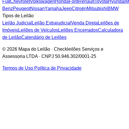
Fiat
Chevrolet
Volkswagen
Honda
Ford
Renault
Toyota
Hyundai
M
Benz
Peugeot
Nissan
Yamaha
Jeep
Citroën
Mitsubishi
BMW
Tipos de Leilão
Leilão Judicial
Leilão Extrajudicial
Venda Direta
Leilões de
Imóveis
Leilões de Veículos
Leilões Encerrados
Calculadora
de Leilão
Calendário de Leilões
© 2026 Mapa do Leilão · Checkleilões Serviços e
Assessoria LTDA · CNPJ 50.946.302/0001-25
Termos de Uso
Política de Privacidade