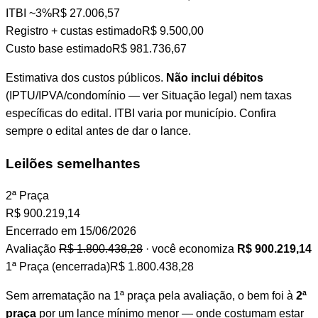
ITBI
~3%
R$ 27.006,57
Registro + custas
estimado
R$ 9.500,00
Custo base estimado
R$ 981.736,67
Estimativa dos custos públicos.
Não inclui débitos
(IPTU/IPVA/condomínio — ver Situação legal) nem taxas
específicas do edital. ITBI varia por município. Confira
sempre o edital antes de dar o lance.
Leilões semelhantes
2ª Praça
R$
900.219,14
Encerrado em 15/06/2026
Avaliação
R$ 1.800.438,28
· você economiza
R$ 900.219,14
1ª Praça (encerrada)
R$ 1.800.438,28
Sem arrematação na 1ª praça pela avaliação, o bem foi à
2ª
praça
por um lance mínimo menor — onde costumam estar