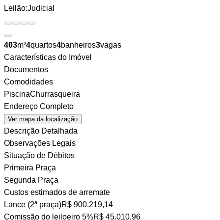
Leilão:
Judicial
403
m²
4
quartos
4
banheiros
3
vagas
Características do Imóvel
Documentos
Comodidades
Piscina
Churrasqueira
Endereço Completo
Ver mapa da localização
Descrição Detalhada
Observações Legais
Situação de Débitos
Primeira Praça
Segunda Praça
Custos estimados de arremate
Lance (2ª praça)
R$ 900.219,14
Comissão do leiloeiro
5%
R$ 45.010,96