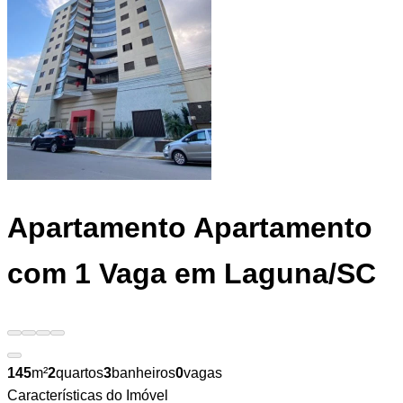
Apartamento
Apartamento
com 1 Vaga em Laguna/SC
145
m²
2
quartos
3
banheiros
0
vagas
Características do Imóvel