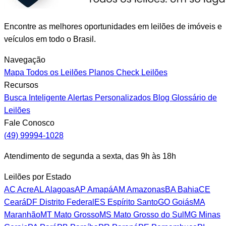
Encontre as melhores oportunidades em leilões de imóveis e
veículos em todo o Brasil.
Navegação
Mapa
Todos os Leilões
Planos
Check Leilões
Recursos
Busca Inteligente
Alertas Personalizados
Blog
Glossário de
Leilões
Fale Conosco
(49) 99994-1028
Atendimento de segunda a sexta, das 9h às 18h
Leilões por Estado
AC
Acre
AL
Alagoas
AP
Amapá
AM
Amazonas
BA
Bahia
CE
Ceará
DF
Distrito Federal
ES
Espírito Santo
GO
Goiás
MA
Maranhão
MT
Mato Grosso
MS
Mato Grosso do Sul
MG
Minas