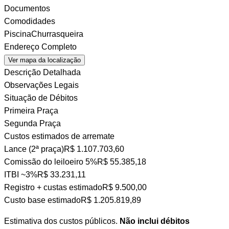
Documentos
Comodidades
Piscina
Churrasqueira
Endereço Completo
Ver mapa da localização
Descrição Detalhada
Observações Legais
Situação de Débitos
Primeira Praça
Segunda Praça
Custos estimados de arremate
Lance (2ª praça)
R$ 1.107.703,60
Comissão do leiloeiro
5%
R$ 55.385,18
ITBI
~3%
R$ 33.231,11
Registro + custas
estimado
R$ 9.500,00
Custo base estimado
R$ 1.205.819,89
Estimativa dos custos públicos.
Não inclui débitos