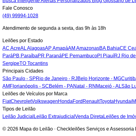
Busca Inteligente
Alertas Personalizados
Blog
Glossário de L
Fale Conosco
(49) 99994-1028
Atendimento de segunda a sexta, das 9h às 18h
Leilões por Estado
AC
Acre
AL
Alagoas
AP
Amapá
AM
Amazonas
BA
Bahia
CE
Cea
Pará
PB
Paraíba
PR
Paraná
PE
Pernambuco
PI
Piauí
RJ
Rio de
Sergipe
TO
Tocantins
Principais Cidades
São Paulo - SP
Rio de Janeiro - RJ
Belo Horizonte - MG
Curiti
AM
Florianópolis - SC
Belém - PA
Natal - RN
Maceió - AL
São Lu
Leilões de Veículos por Marca
Fiat
Chevrolet
Volkswagen
Honda
Ford
Renault
Toyota
Hyundai
M
Tipos de Leilão
Leilão Judicial
Leilão Extrajudicial
Venda Direta
Leilões de Imó
© 2026 Mapa do Leilão · Checkleilões Serviços e Assessori