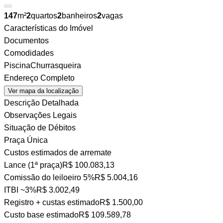
147
m²
2
quartos
2
banheiros
2
vagas
Características do Imóvel
Documentos
Comodidades
Piscina
Churrasqueira
Endereço Completo
Ver mapa da localização
Descrição Detalhada
Observações Legais
Situação de Débitos
Praça Única
Custos estimados de arremate
Lance (1ª praça)
R$ 100.083,13
Comissão do leiloeiro
5%
R$ 5.004,16
ITBI
~3%
R$ 3.002,49
Registro + custas
estimado
R$ 1.500,00
Custo base estimado
R$ 109.589,78