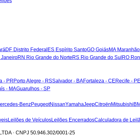
eilões
rá
DF
Distrito Federal
ES
Espírito Santo
GO
Goiás
MA
Maranhão
 Janeiro
RN
Rio Grande do Norte
RS
Rio Grande do Sul
RO
Ron
ba - PR
Porto Alegre - RS
Salvador - BA
Fortaleza - CE
Recife - P
ís - MA
Guarulhos - SP
ercedes-Benz
Peugeot
Nissan
Yamaha
Jeep
Citroën
Mitsubishi
B
veis
Leilões de Veículos
Leilões Encerrados
Calculadora de Leil
a LTDA · CNPJ 50.946.302/0001-25