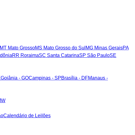
MT
Mato Grosso
MS
Mato Grosso do Sul
MG
Minas Gerais
PA
dônia
RR
Roraima
SC
Santa Catarina
SP
São Paulo
SE
E
Goiânia - GO
Campinas - SP
Brasília - DF
Manaus -
MW
ão
Calendário de Leilões