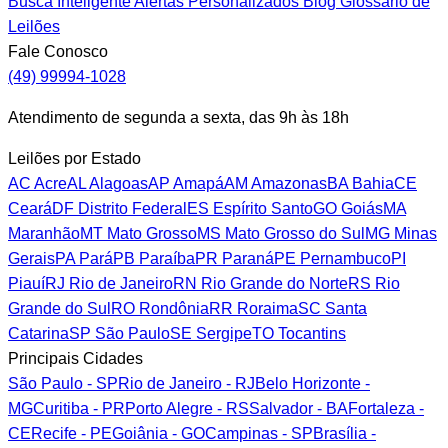
Busca Inteligente
Alertas Personalizados
Blog
Glossário de
Leilões
Fale Conosco
(49) 99994-1028
Atendimento de segunda a sexta, das 9h às 18h
Leilões por Estado
AC
Acre
AL
Alagoas
AP
Amapá
AM
Amazonas
BA
Bahia
CE
Ceará
DF
Distrito Federal
ES
Espírito Santo
GO
Goiás
MA
Maranhão
MT
Mato Grosso
MS
Mato Grosso do Sul
MG
Minas
Gerais
PA
Pará
PB
Paraíba
PR
Paraná
PE
Pernambuco
PI
Piauí
RJ
Rio de Janeiro
RN
Rio Grande do Norte
RS
Rio
Grande do Sul
RO
Rondônia
RR
Roraima
SC
Santa
Catarina
SP
São Paulo
SE
Sergipe
TO
Tocantins
Principais Cidades
São Paulo - SP
Rio de Janeiro - RJ
Belo Horizonte -
MG
Curitiba - PR
Porto Alegre - RS
Salvador - BA
Fortaleza -
CE
Recife - PE
Goiânia - GO
Campinas - SP
Brasília -