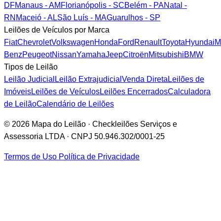
DF
Manaus - AM
Florianópolis - SC
Belém - PA
Natal -
RN
Maceió - AL
São Luís - MA
Guarulhos - SP
Leilões de Veículos por Marca
Fiat
Chevrolet
Volkswagen
Honda
Ford
Renault
Toyota
Hyundai
M
Benz
Peugeot
Nissan
Yamaha
Jeep
Citroën
Mitsubishi
BMW
Tipos de Leilão
Leilão Judicial
Leilão Extrajudicial
Venda Direta
Leilões de
Imóveis
Leilões de Veículos
Leilões Encerrados
Calculadora
de Leilão
Calendário de Leilões
© 2026 Mapa do Leilão · Checkleilões Serviços e
Assessoria LTDA · CNPJ 50.946.302/0001-25
Termos de Uso
Política de Privacidade