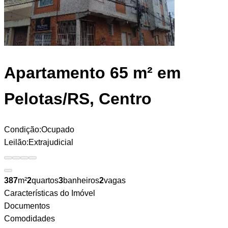
Apartamento
65 m² em
Pelotas/RS, Centro
Condição:
Ocupado
Leilão:
Extrajudicial
387
m²
2
quartos
3
banheiros
2
vagas
Características do Imóvel
Documentos
Comodidades