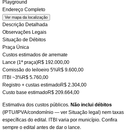
Playground
Endereço Completo
Ver mapa da localização
Descrição Detalhada
Observações Legais
Situação de Débitos
Praça Única
Custos estimados de arremate
Lance (1ª praça)
R$ 192.000,00
Comissão do leiloeiro
5%
R$ 9.600,00
ITBI
~3%
R$ 5.760,00
Registro + custas
estimado
R$ 2.304,00
Custo base estimado
R$ 209.664,00
Estimativa dos custos públicos.
Não inclui débitos
(IPTU/IPVA/condomínio — ver Situação legal) nem taxas
específicas do edital. ITBI varia por município. Confira
sempre o edital antes de dar o lance.