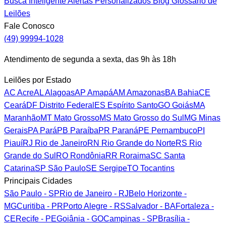
Busca Inteligente
Alertas Personalizados
Blog
Glossário de
Leilões
Fale Conosco
(49) 99994-1028
Atendimento de segunda a sexta, das 9h às 18h
Leilões por Estado
AC
Acre
AL
Alagoas
AP
Amapá
AM
Amazonas
BA
Bahia
CE
Ceará
DF
Distrito Federal
ES
Espírito Santo
GO
Goiás
MA
Maranhão
MT
Mato Grosso
MS
Mato Grosso do Sul
MG
Minas
Gerais
PA
Pará
PB
Paraíba
PR
Paraná
PE
Pernambuco
PI
Piauí
RJ
Rio de Janeiro
RN
Rio Grande do Norte
RS
Rio
Grande do Sul
RO
Rondônia
RR
Roraima
SC
Santa
Catarina
SP
São Paulo
SE
Sergipe
TO
Tocantins
Principais Cidades
São Paulo - SP
Rio de Janeiro - RJ
Belo Horizonte -
MG
Curitiba - PR
Porto Alegre - RS
Salvador - BA
Fortaleza -
CE
Recife - PE
Goiânia - GO
Campinas - SP
Brasília -