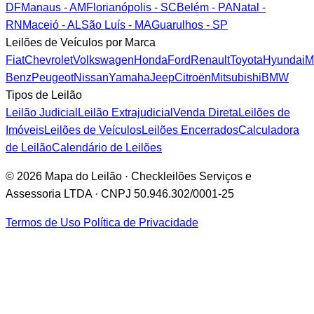
DF
Manaus - AM
Florianópolis - SC
Belém - PA
Natal -
RN
Maceió - AL
São Luís - MA
Guarulhos - SP
Leilões de Veículos por Marca
Fiat
Chevrolet
Volkswagen
Honda
Ford
Renault
Toyota
Hyundai
M
Benz
Peugeot
Nissan
Yamaha
Jeep
Citroën
Mitsubishi
BMW
Tipos de Leilão
Leilão Judicial
Leilão Extrajudicial
Venda Direta
Leilões de
Imóveis
Leilões de Veículos
Leilões Encerrados
Calculadora
de Leilão
Calendário de Leilões
© 2026 Mapa do Leilão · Checkleilões Serviços e
Assessoria LTDA · CNPJ 50.946.302/0001-25
Termos de Uso
Política de Privacidade