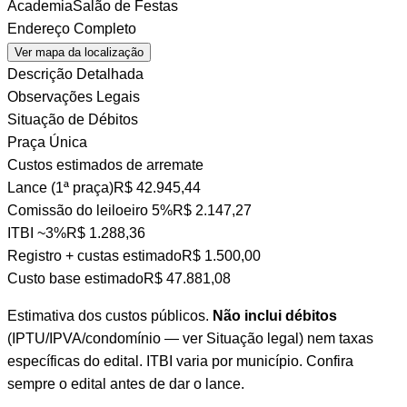
Academia
Salão de Festas
Endereço Completo
Ver mapa da localização
Descrição Detalhada
Observações Legais
Situação de Débitos
Praça Única
Custos estimados de arremate
Lance (1ª praça)
R$ 42.945,44
Comissão do leiloeiro
5%
R$ 2.147,27
ITBI
~3%
R$ 1.288,36
Registro + custas
estimado
R$ 1.500,00
Custo base estimado
R$ 47.881,08
Estimativa dos custos públicos.
Não inclui débitos
(IPTU/IPVA/condomínio — ver Situação legal) nem taxas
específicas do edital. ITBI varia por município. Confira
sempre o edital antes de dar o lance.