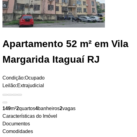
Apartamento
52 m² em Vila
Margarida Itaguaí RJ
Condição:
Ocupado
Leilão:
Extrajudicial
149
m²
2
quartos
4
banheiros
2
vagas
Características do Imóvel
Documentos
Comodidades