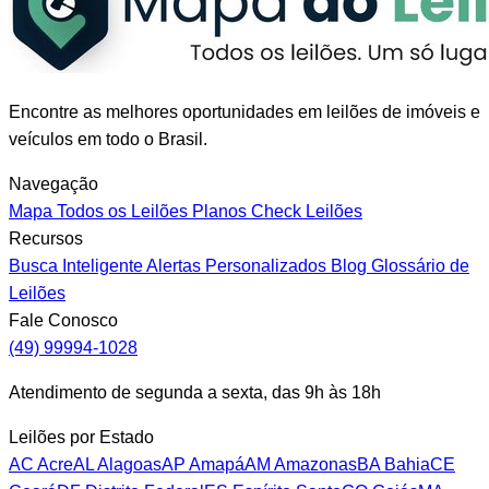
Encontre as melhores oportunidades em leilões de imóveis e
veículos em todo o Brasil.
Navegação
Mapa
Todos os Leilões
Planos
Check Leilões
Recursos
Busca Inteligente
Alertas Personalizados
Blog
Glossário de
Leilões
Fale Conosco
(49) 99994-1028
Atendimento de segunda a sexta, das 9h às 18h
Leilões por Estado
AC
Acre
AL
Alagoas
AP
Amapá
AM
Amazonas
BA
Bahia
CE