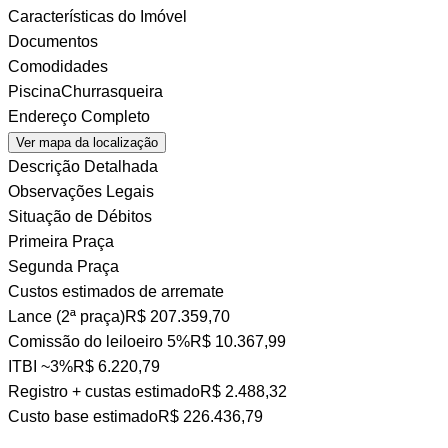
Características do Imóvel
Documentos
Comodidades
Piscina
Churrasqueira
Endereço Completo
Ver mapa da localização
Descrição Detalhada
Observações Legais
Situação de Débitos
Primeira Praça
Segunda Praça
Custos estimados de arremate
Lance (2ª praça)
R$ 207.359,70
Comissão do leiloeiro
5%
R$ 10.367,99
ITBI
~3%
R$ 6.220,79
Registro + custas
estimado
R$ 2.488,32
Custo base estimado
R$ 226.436,79