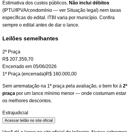
Estimativa dos custos públicos.
Não inclui débitos
(IPTU/IPVA/condomínio — ver Situação legal) nem taxas
específicas do edital. ITBI varia por município. Confira
sempre o edital antes de dar o lance.
Leilões semelhantes
2ª Praça
R$
207.359,70
Encerrado em 05/06/2026
1ª Praça (encerrada)
R$ 160.000,00
Sem arrematação na 1ª praça pela avaliação, o bem foi à
2ª
praça
por um lance mínimo menor — onde costumam estar
os melhores descontos.
Extrajudicial
Acessar leilão no site oficial