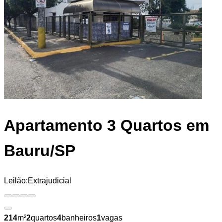
Apartamento
3 Quartos em
Bauru/SP
Leilão:
Extrajudicial
214
m²
2
quartos
4
banheiros
1
vagas