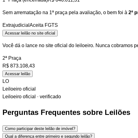
Sem arrematação na 1ª praça pela avaliação, o bem foi à
2ª p
Extrajudicial
Aceita FGTS
Acessar leilão no site oficial
Você dá o lance no site oficial do leiloeiro. Nunca cobramos p
2ª Praça
R$
873.108,43
Acessar leilão
LO
Leiloeiro oficial
Leiloeiro oficial · verificado
Perguntas Frequentes sobre Leilões
Como participar deste leilão de imóvel?
Qual a diferença entre primeiro e segundo leilão?