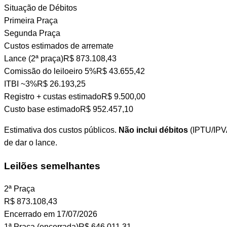
Situação de Débitos
Primeira Praça
Segunda Praça
Custos estimados de arremate
Lance (2ª praça)
R$ 873.108,43
Comissão do leiloeiro
5%
R$ 43.655,42
ITBI
~3%
R$ 26.193,25
Registro + custas
estimado
R$ 9.500,00
Custo base estimado
R$ 952.457,10
Estimativa dos custos públicos.
Não inclui débitos
(IPTU/IPVA
de dar o lance.
Leilões semelhantes
2ª Praça
R$
873.108,43
Encerrado em 17/07/2026
1ª Praça (encerrada)
R$ 646.011,31