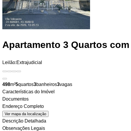
Apartamento
3 Quartos com 
Leilão:
Extrajudicial
498
m²
5
quartos
3
banheiros
3
vagas
Características do Imóvel
Documentos
Endereço Completo
Ver mapa da localização
Descrição Detalhada
Observações Legais