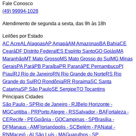
Fale Conosco
(49) 99994-1028
Atendimento de segunda a sexta, das 9h às 18h
Leilões por Estado
AC
Acre
AL
Alagoas
AP
Amapá
AM
Amazonas
BA
Bahia
CE
Ceará
DF
Distrito Federal
ES
Espírito Santo
GO
Goiás
MA
Maranhão
MT
Mato Grosso
MS
Mato Grosso do Sul
MG
Minas
Gerais
PA
Pará
PB
Paraíba
PR
Paraná
PE
Pernambuco
PI
Piauí
RJ
Rio de Janeiro
RN
Rio Grande do Norte
RS
Rio
Grande do Sul
RO
Rondônia
RR
Roraima
SC
Santa
Catarina
SP
São Paulo
SE
Sergipe
TO
Tocantins
Principais Cidades
São Paulo - SP
Rio de Janeiro - RJ
Belo Horizonte -
MG
Curitiba - PR
Porto Alegre - RS
Salvador - BA
Fortaleza -
CE
Recife - PE
Goiânia - GO
Campinas - SP
Brasília -
DF
Manaus - AM
Florianópolis - SC
Belém - PA
Natal -
RN
Maceió - AL
São Luís - MA
Guarulhos - SP