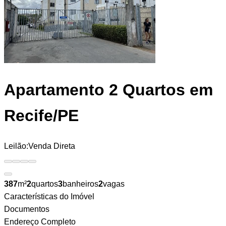
Apartamento
2 Quartos em
Recife/PE
Leilão:
Venda Direta
387
m²
2
quartos
3
banheiros
2
vagas
Características do Imóvel
Documentos
Endereço Completo