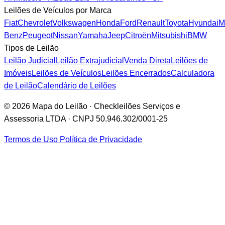
Leilões de Veículos por Marca
Fiat
Chevrolet
Volkswagen
Honda
Ford
Renault
Toyota
Hyundai
M
Benz
Peugeot
Nissan
Yamaha
Jeep
Citroën
Mitsubishi
BMW
Tipos de Leilão
Leilão Judicial
Leilão Extrajudicial
Venda Direta
Leilões de
Imóveis
Leilões de Veículos
Leilões Encerrados
Calculadora
de Leilão
Calendário de Leilões
© 2026 Mapa do Leilão · Checkleilões Serviços e
Assessoria LTDA · CNPJ 50.946.302/0001-25
Termos de Uso
Política de Privacidade