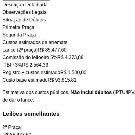
Descrição Detalhada
Observações Legais
Situação de Débitos
Primeira Praça
Segunda Praça
Custos estimados de arremate
Lance (2ª praça)
R$ 85.477,60
Comissão do leiloeiro
5%
R$ 4.273,88
ITBI
~3%
R$ 2.564,33
Registro + custas
estimado
R$ 1.500,00
Custo base estimado
R$ 93.815,81
Estimativa dos custos públicos.
Não inclui débitos
(IPTU/IPVA
de dar o lance.
Leilões semelhantes
2ª Praça
R$
85.477,60