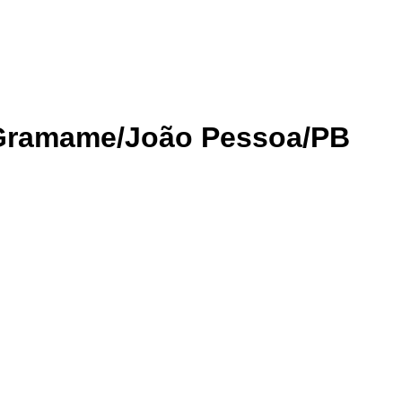
Gramame/João Pessoa/PB