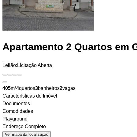
Apartamento
2 Quartos em 
Leilão:
Licitação Aberta
405
m²
4
quartos
3
banheiros
2
vagas
Características do Imóvel
Documentos
Comodidades
Playground
Endereço Completo
Ver mapa da localização