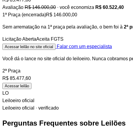
Avaliação
R$ 146.000,00
· você economiza
R$ 60.522,40
1ª Praça (encerrada)
R$ 146.000,00
Sem arrematação na 1ª praça pela avaliação, o bem foi à
2ª p
Licitação Aberta
Aceita FGTS
Falar com um especialista
Acessar leilão no site oficial
Você dá o lance no site oficial do leiloeiro. Nunca cobramos p
2ª Praça
R$
85.477,60
Acessar leilão
LO
Leiloeiro oficial
Leiloeiro oficial · verificado
Perguntas Frequentes sobre Leilões