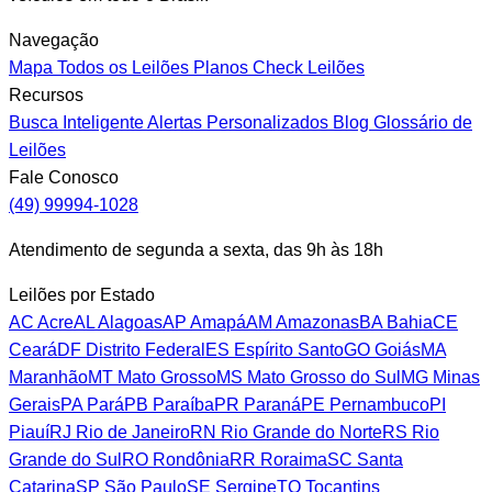
Navegação
Mapa
Todos os Leilões
Planos
Check Leilões
Recursos
Busca Inteligente
Alertas Personalizados
Blog
Glossário de
Leilões
Fale Conosco
(49) 99994-1028
Atendimento de segunda a sexta, das 9h às 18h
Leilões por Estado
AC
Acre
AL
Alagoas
AP
Amapá
AM
Amazonas
BA
Bahia
CE
Ceará
DF
Distrito Federal
ES
Espírito Santo
GO
Goiás
MA
Maranhão
MT
Mato Grosso
MS
Mato Grosso do Sul
MG
Minas
Gerais
PA
Pará
PB
Paraíba
PR
Paraná
PE
Pernambuco
PI
Piauí
RJ
Rio de Janeiro
RN
Rio Grande do Norte
RS
Rio
Grande do Sul
RO
Rondônia
RR
Roraima
SC
Santa
Catarina
SP
São Paulo
SE
Sergipe
TO
Tocantins