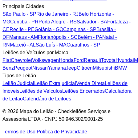
Principais Cidades
São Paulo - SP
Rio de Janeiro - RJ
Belo Horizonte -
MG
Curitiba - PR
Porto Alegre - RS
Salvador - BA
Fortaleza -
CE
Recife - PE
Goiânia - GO
Campinas - SP
Brasília -
DF
Manaus - AM
Florianópolis - SC
Belém - PA
Natal -
RN
Maceió - AL
São Luís - MA
Guarulhos - SP
Leilões de Veículos por Marca
Fiat
Chevrolet
Volkswagen
Honda
Ford
Renault
Toyota
Hyundai
M
Benz
Peugeot
Nissan
Yamaha
Jeep
Citroën
Mitsubishi
BMW
Tipos de Leilão
Leilão Judicial
Leilão Extrajudicial
Venda Direta
Leilões de
Imóveis
Leilões de Veículos
Leilões Encerrados
Calculadora
de Leilão
Calendário de Leilões
© 2026 Mapa do Leilão · Checkleilões Serviços e
Assessoria LTDA · CNPJ 50.946.302/0001-25
Termos de Uso
Política de Privacidade