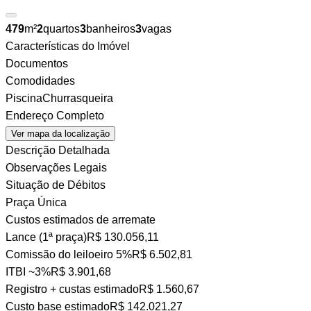
479
m²
2
quartos
3
banheiros
3
vagas
Características do Imóvel
Documentos
Comodidades
Piscina
Churrasqueira
Endereço Completo
Ver mapa da localização
Descrição Detalhada
Observações Legais
Situação de Débitos
Praça Única
Custos estimados de arremate
Lance (1ª praça)
R$ 130.056,11
Comissão do leiloeiro
5%
R$ 6.502,81
ITBI
~3%
R$ 3.901,68
Registro + custas
estimado
R$ 1.560,67
Custo base estimado
R$ 142.021,27