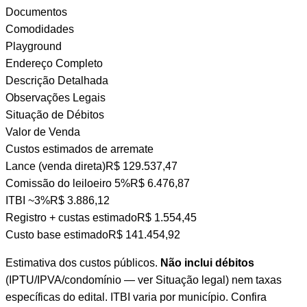
Documentos
Comodidades
Playground
Endereço Completo
Descrição Detalhada
Observações Legais
Situação de Débitos
Valor de Venda
Custos estimados de arremate
Lance (venda direta)
R$ 129.537,47
Comissão do leiloeiro
5%
R$ 6.476,87
ITBI
~3%
R$ 3.886,12
Registro + custas
estimado
R$ 1.554,45
Custo base estimado
R$ 141.454,92
Estimativa dos custos públicos.
Não inclui débitos
(IPTU/IPVA/condomínio — ver Situação legal) nem taxas
específicas do edital. ITBI varia por município. Confira