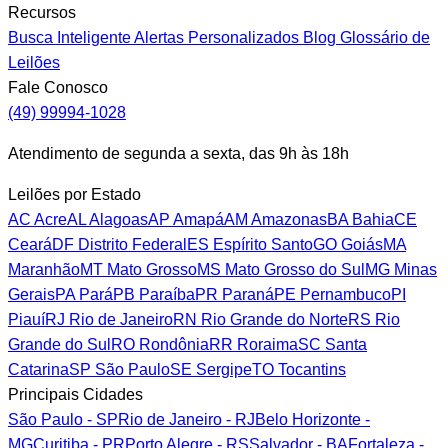
Recursos
Busca Inteligente
Alertas Personalizados
Blog
Glossário de
Leilões
Fale Conosco
(49) 99994-1028
Atendimento de segunda a sexta, das 9h às 18h
Leilões por Estado
AC
Acre
AL
Alagoas
AP
Amapá
AM
Amazonas
BA
Bahia
CE
Ceará
DF
Distrito Federal
ES
Espírito Santo
GO
Goiás
MA
Maranhão
MT
Mato Grosso
MS
Mato Grosso do Sul
MG
Minas
Gerais
PA
Pará
PB
Paraíba
PR
Paraná
PE
Pernambuco
PI
Piauí
RJ
Rio de Janeiro
RN
Rio Grande do Norte
RS
Rio
Grande do Sul
RO
Rondônia
RR
Roraima
SC
Santa
Catarina
SP
São Paulo
SE
Sergipe
TO
Tocantins
Principais Cidades
São Paulo - SP
Rio de Janeiro - RJ
Belo Horizonte -
MG
Curitiba - PR
Porto Alegre - RS
Salvador - BA
Fortaleza -