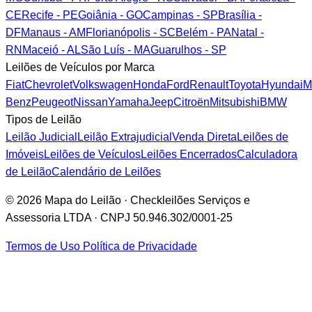
CE
Recife - PE
Goiânia - GO
Campinas - SP
Brasília -
DF
Manaus - AM
Florianópolis - SC
Belém - PA
Natal -
RN
Maceió - AL
São Luís - MA
Guarulhos - SP
Leilões de Veículos por Marca
Fiat
Chevrolet
Volkswagen
Honda
Ford
Renault
Toyota
Hyundai
M
Benz
Peugeot
Nissan
Yamaha
Jeep
Citroën
Mitsubishi
BMW
Tipos de Leilão
Leilão Judicial
Leilão Extrajudicial
Venda Direta
Leilões de
Imóveis
Leilões de Veículos
Leilões Encerrados
Calculadora
de Leilão
Calendário de Leilões
© 2026 Mapa do Leilão · Checkleilões Serviços e
Assessoria LTDA · CNPJ 50.946.302/0001-25
Termos de Uso
Política de Privacidade