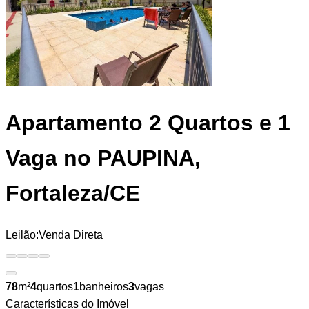
Apartamento
2 Quartos e 1
Vaga no PAUPINA,
Fortaleza/CE
Leilão:
Venda Direta
78
m²
4
quartos
1
banheiros
3
vagas
Características do Imóvel