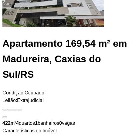
Apartamento
169,54 m² em
Madureira, Caxias do
Sul/RS
Condição:
Ocupado
Leilão:
Extrajudicial
422
m²
4
quartos
1
banheiros
0
vagas
Características do Imóvel