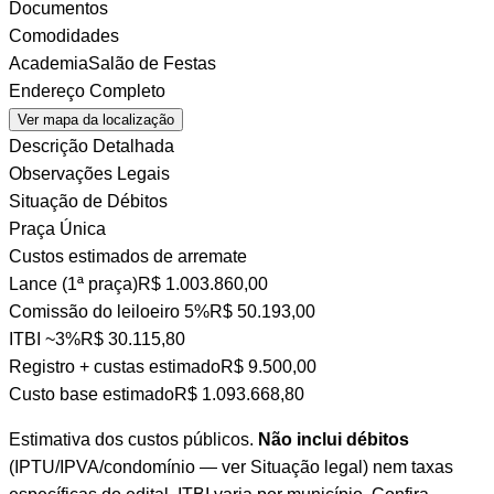
Documentos
Comodidades
Academia
Salão de Festas
Endereço Completo
Ver mapa da localização
Descrição Detalhada
Observações Legais
Situação de Débitos
Praça Única
Custos estimados de arremate
Lance (1ª praça)
R$ 1.003.860,00
Comissão do leiloeiro
5%
R$ 50.193,00
ITBI
~3%
R$ 30.115,80
Registro + custas
estimado
R$ 9.500,00
Custo base estimado
R$ 1.093.668,80
Estimativa dos custos públicos.
Não inclui débitos
(IPTU/IPVA/condomínio — ver Situação legal) nem taxas