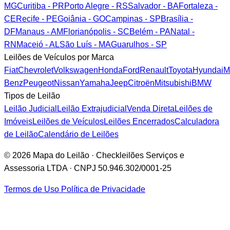
MG
Curitiba - PR
Porto Alegre - RS
Salvador - BA
Fortaleza -
CE
Recife - PE
Goiânia - GO
Campinas - SP
Brasília -
DF
Manaus - AM
Florianópolis - SC
Belém - PA
Natal -
RN
Maceió - AL
São Luís - MA
Guarulhos - SP
Leilões de Veículos por Marca
Fiat
Chevrolet
Volkswagen
Honda
Ford
Renault
Toyota
Hyundai
M
Benz
Peugeot
Nissan
Yamaha
Jeep
Citroën
Mitsubishi
BMW
Tipos de Leilão
Leilão Judicial
Leilão Extrajudicial
Venda Direta
Leilões de
Imóveis
Leilões de Veículos
Leilões Encerrados
Calculadora
de Leilão
Calendário de Leilões
© 2026 Mapa do Leilão · Checkleilões Serviços e
Assessoria LTDA · CNPJ 50.946.302/0001-25
Termos de Uso
Política de Privacidade