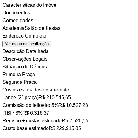
Características do Imóvel
Documentos
Comodidades
Academia
Salão de Festas
Endereço Completo
Ver mapa da localização
Descrição Detalhada
Observações Legais
Situação de Débitos
Primeira Praça
Segunda Praça
Custos estimados de arremate
Lance (2ª praça)
R$ 210.545,65
Comissão do leiloeiro
5%
R$ 10.527,28
ITBI
~3%
R$ 6.316,37
Registro + custas
estimado
R$ 2.526,55
Custo base estimado
R$ 229.915,85