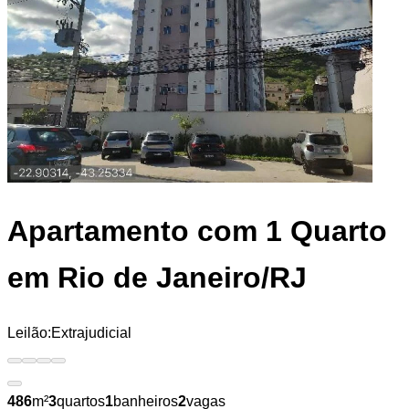
Apartamento
com 1 Quarto
em Rio de Janeiro/RJ
Leilão:
Extrajudicial
486
m²
3
quartos
1
banheiros
2
vagas