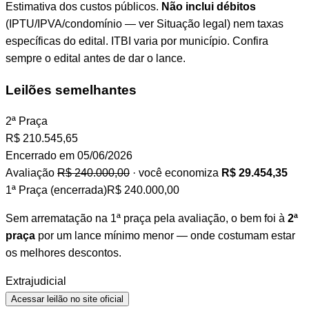
Estimativa dos custos públicos.
Não inclui débitos
(IPTU/IPVA/condomínio — ver Situação legal) nem taxas
específicas do edital. ITBI varia por município. Confira
sempre o edital antes de dar o lance.
Leilões semelhantes
2ª Praça
R$
210.545,65
Encerrado em 05/06/2026
Avaliação
R$ 240.000,00
· você economiza
R$ 29.454,35
1ª Praça (encerrada)
R$ 240.000,00
Sem arrematação na 1ª praça pela avaliação, o bem foi à
2ª
praça
por um lance mínimo menor — onde costumam estar
os melhores descontos.
Extrajudicial
Acessar leilão no site oficial